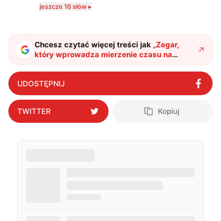
komputerowych i filmów. Obecnie publikuję
jeszcze 16 słów ▸
zdecydowanie częściej na tematy związane z nauką
oraz technologią. W wolnym czasie uwielbiam
podróżować, śledzić kinowe i książkowe nowości, a
także uprawiać oraz oglądać sport.
Chcesz czytać więcej treści jak
„
Zegar,
który wprowadza mierzenie czasu na
nieosiągalny poziom. Atomowe
odpowiedniki nie mają z nim szans
"
?
UDOSTĘPNIJ
TWITTER
Kopiuj