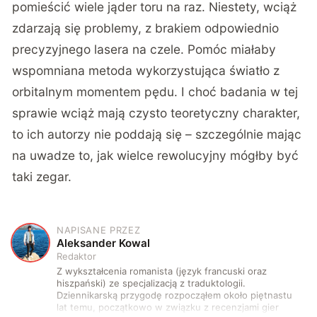
pomieścić wiele jąder toru na raz. Niestety, wciąż
zdarzają się problemy, z brakiem odpowiednio
precyzyjnego lasera na czele. Pomóc miałaby
wspomniana metoda wykorzystująca światło z
orbitalnym momentem pędu. I choć badania w tej
sprawie wciąż mają czysto teoretyczny charakter,
to ich autorzy nie poddają się – szczególnie mając
na uwadze to, jak wielce rewolucyjny mógłby być
taki zegar.
NAPISANE PRZEZ
A
Aleksander Kowal
Redaktor
Z wykształcenia romanista (język francuski oraz
hiszpański) ze specjalizacją z traduktologii.
Dziennikarską przygodę rozpocząłem około piętnastu
lat temu, początkowo w związku z recenzjami gier