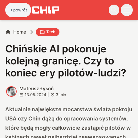
powrót
Home
Tech
Chińskie AI pokonuje
kolejną granicę. Czy to
koniec ery pilotów-ludzi?
Mateusz Łysoń
M
13.05.2024
|
3
min
Aktualnie największe mocarstwa świata pokroju
USA czy Chin dążą do opracowania systemów,
które będą mogły całkowicie zastąpić pilotów w
kabinach nawet najbardziej zaawansowanych