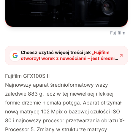
Fujifilm
Chcesz czytać więcej treści jak
„
Fujifilm
otworzył worek z nowościami – jest średni
format dla mas GFX100S II, zgrabny X-T50 i
dwa obiektywy
"
?
Fujifilm GFX100S II
Najnowszy aparat średnioformatowy waży
zaledwie 883 g, lecz w tej niewielkiej i lekkiej
formie drzemie niemała potęga. Aparat otrzymał
nową matrycę 102 Mpix o bazowej czułości ISO
80 i najnowszy procesor przetwarzania obrazu X-
Processor 5. Zmiany w strukturze matrycy