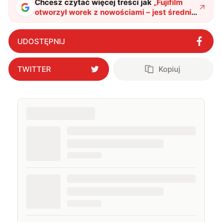
Chcesz czytać więcej treści jak
„
Fujifilm
otworzył worek z nowościami – jest średni
format dla mas GFX100S II, zgrabny X-T50 i
dwa obiektywy
"
?
UDOSTĘPNIJ
TWITTER
Kopiuj