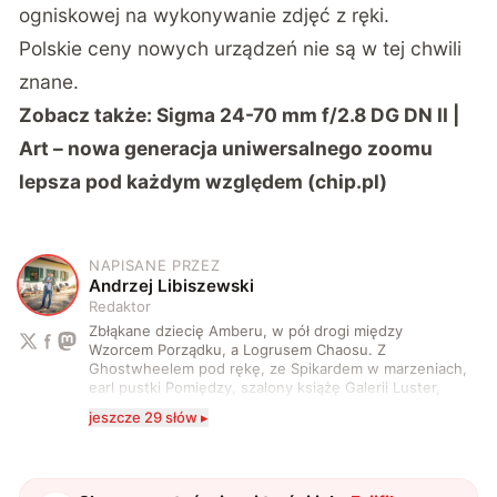
ogniskowej na wykonywanie zdjęć z ręki.
Polskie ceny nowych urządzeń nie są w tej chwili
znane.
Zobacz także:
Sigma 24-70 mm f/2.8 DG DN II |
Art – nowa generacja uniwersalnego zoomu
lepsza pod każdym względem (chip.pl)
NAPISANE PRZEZ
A
Andrzej Libiszewski
Redaktor
Zbłąkane dziecię Amberu, w pół drogi między
Wzorcem Porządku, a Logrusem Chaosu. Z
Ghostwheelem pod rękę, ze Spikardem w marzeniach,
earl pustki Pomiędzy, szalony książę Galerii Luster,
karta Tarota nakreślona między wtedy, a teraz. A
jeszcze 29 słów ▸
serio? Pisaniem o szeroko pojętej technice o zajmuję
się od 2017 roku. Poza tym kocham fotografię, książki,
fantastykę i koty. W wolnych chwilach słucham muzyki
i gram w gry :)