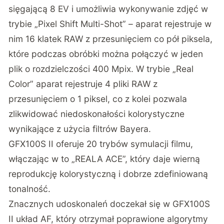
sięgającą 8 EV i umożliwia wykonywanie zdjęć w
trybie „Pixel Shift Multi-Shot” – aparat rejestruje w
nim 16 klatek RAW z przesunięciem co pół piksela,
które podczas obróbki można połączyć w jeden
plik o rozdzielczości 400 Mpix. W trybie „Real
Color” aparat rejestruje 4 pliki RAW z
przesunięciem o 1 piksel, co z kolei pozwala
zlikwidować niedoskonałości kolorystyczne
wynikające z użycia filtrów Bayera.
GFX100S II oferuje 20 trybów symulacji filmu,
włączając w to „REALA ACE”, który daje wierną
reprodukcję kolorystyczną i dobrze zdefiniowaną
tonalność.
Znacznych udoskonaleń doczekał się w GFX100S
II układ AF, który otrzymał poprawione algorytmy