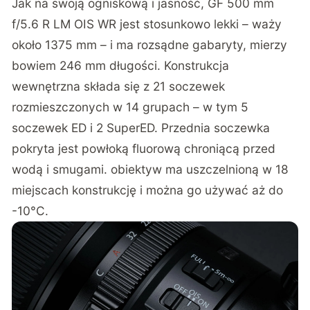
Jak na swoją ogniskową i jasność, GF 500 mm
f/5.6 R LM OIS WR jest stosunkowo lekki – waży
około 1375 mm – i ma rozsądne gabaryty, mierzy
bowiem 246 mm długości. Konstrukcja
wewnętrzna składa się z 21 soczewek
rozmieszczonych w 14 grupach – w tym 5
soczewek ED i 2 SuperED. Przednia soczewka
pokryta jest powłoką fluorową chroniącą przed
wodą i smugami. obiektyw ma uszczelnioną w 18
miejscach konstrukcję i można go używać aż do
-10°C.