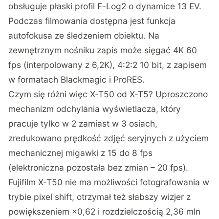
obsługuje płaski profil F-Log2 o dynamice 13 EV.
Podczas filmowania dostępna jest funkcja
autofokusa ze śledzeniem obiektu. Na
zewnętrznym nośniku zapis może sięgać 4K 60
fps (interpolowany z 6,2K), 4:2:2 10 bit, z zapisem
w formatach Blackmagic i ProRES.
Czym się różni więc X-T50 od X-T5? Uproszczono
mechanizm odchylania wyświetlacza, który
pracuje tylko w 2 zamiast w 3 osiach,
zredukowano prędkość zdjęć seryjnych z użyciem
mechanicznej migawki z 15 do 8 fps
(elektroniczna pozostała bez zmian – 20 fps).
Fujifilm X-T50 nie ma możliwości fotografowania w
trybie pixel shift, otrzymał też słabszy wizjer z
powiększeniem ×0,62 i rozdzielczością 2,36 mln