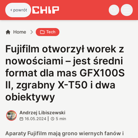
powrót
Home
Tech
Fujifilm otworzył worek z
nowościami – jest średni
format dla mas GFX100S
II, zgrabny X-T50 i dwa
obiektywy
Andrzej Libiszewski
A
16.05.2024
|
5
min
Aparaty Fujifilm mają grono wiernych fanów i