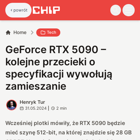
powrót
Home
Tech
GeForce RTX 5090 –
kolejne przecieki o
specyfikacji wywołują
zamieszanie
Henryk Tur
H
31.05.2024
|
2
min
Wcześniej plotki mówiły, że RTX 5090 będzie
mieć szynę 512-bit, na której znajdzie się 28 GB