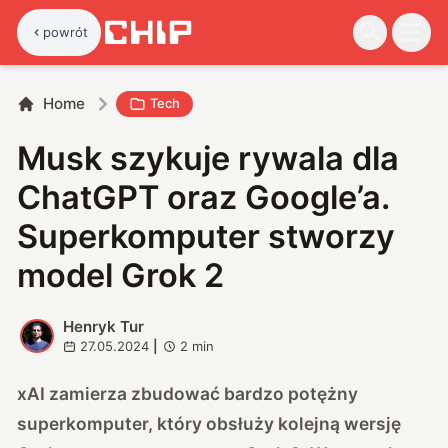
powrót
Home
Tech
Musk szykuje rywala dla
ChatGPT oraz Google’a.
Superkomputer stworzy
model Grok 2
Henryk Tur
H
27.05.2024
|
2
min
xAI zamierza zbudować bardzo potężny
superkomputer, który obsłuży kolejną wersję