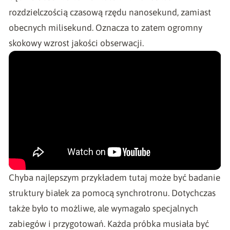
rozdzielczością czasową rzędu nanosekund, zamiast
obecnych milisekund. Oznacza to zatem ogromny
skokowy wzrost jakości obserwacji.
Chyba najlepszym przykładem tutaj może być badanie
struktury białek za pomocą synchrotronu. Dotychczas
także było to możliwe, ale wymagało specjalnych
zabiegów i przygotowań. Każda próbka musiała być