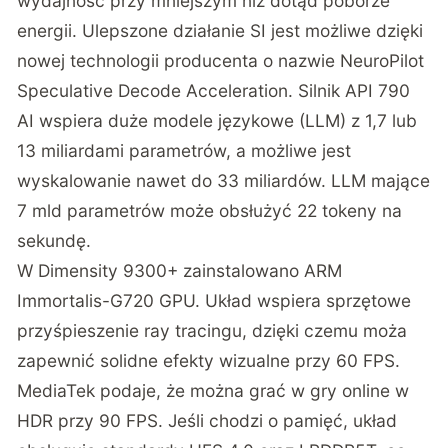
wydajność przy mniejszym niż dotąd poborze
energii. Ulepszone działanie SI jest możliwe dzięki
nowej technologii producenta o nazwie NeuroPilot
Speculative Decode Acceleration. Silnik API 790
AI wspiera duże modele językowe (LLM) z 1,7 lub
13 miliardami parametrów, a możliwe jest
wyskalowanie nawet do 33 miliardów. LLM mające
7 mld parametrów może obsłużyć 22 tokeny na
sekundę.
W Dimensity 9300+ zainstalowano ARM
Immortalis-G720 GPU. Układ wspiera sprzętowe
przyśpieszenie ray tracingu, dzięki czemu moża
zapewnić solidne efekty wizualne przy 60 FPS.
MediaTek podaje, że można grać w gry online w
HDR przy 90 FPS. Jeśli chodzi o pamięć, układ