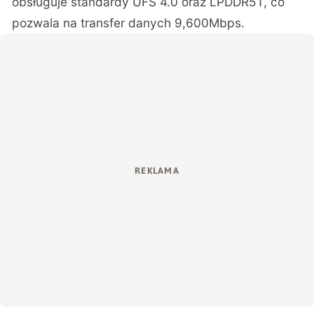
obsługuje standardy UFS 4.0 oraz LPDDR5T, co
pozwala na transfer danych 9,600Mbps.