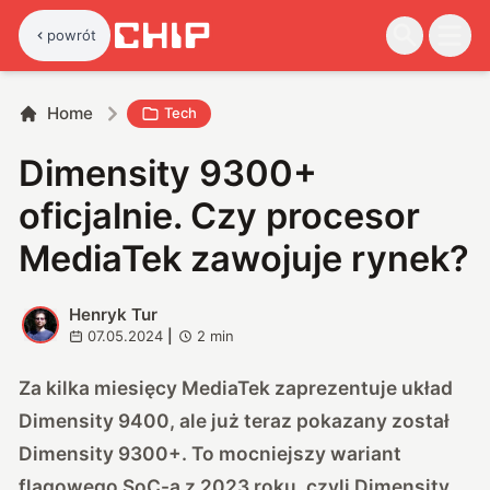
powrót
Home
Tech
Dimensity 9300+
oficjalnie. Czy procesor
MediaTek zawojuje rynek?
Henryk Tur
H
07.05.2024
|
2
min
Za kilka miesięcy MediaTek zaprezentuje układ
Dimensity 9400, ale już teraz pokazany został
Dimensity 9300+. To mocniejszy wariant
flagowego SoC-a z 2023 roku, czyli Dimensity