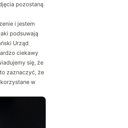
zdjęcia pozostaną
enie i jestem
laki podsuwają
ański Urząd
bardzo ciekawy
iadujemy się, że
to zaznaczyć, że
ykorzystane w