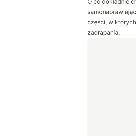
O co dokładnie 
samonaprawiające
części, w których
zadrapania.