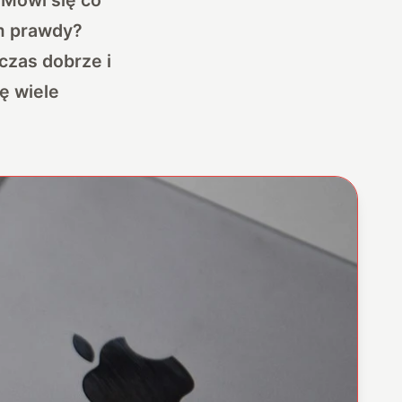
ym prawdy?
czas dobrze i
ę wiele