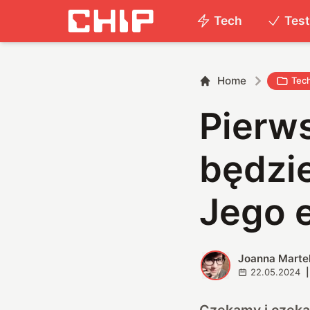
Tech
Tes
Home
Tec
Pierws
będzi
Jego 
Joanna Marte
J
22.05.2024
|
Czekamy i czekam