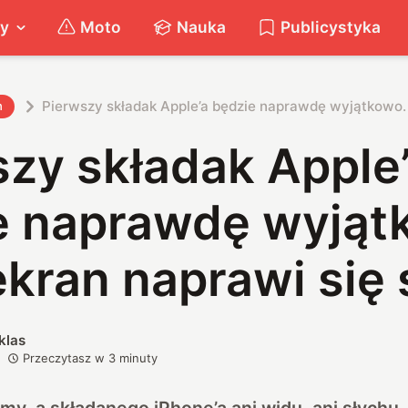
ty
Moto
Nauka
Publicystyka
Pierwszy składak Apple’a będzie naprawdę wyjątkowo.
h
zy składak Apple
e naprawdę wyjąt
ekran naprawi się
klas
Przeczytasz w
3
minuty
y, a składanego iPhone’a ani widu, ani słychu.