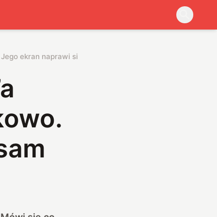
 Jego ekran naprawi się sam
’a
kowo.
 sam
 Mówi się co