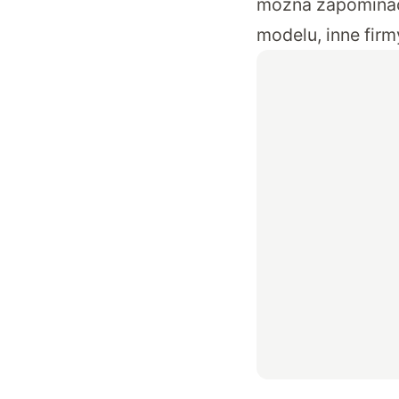
można zapominać,
modelu, inne fir