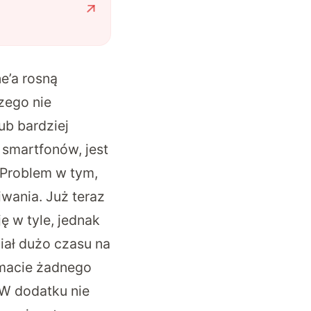
e’a rosną
czego nie
ub bardziej
 smartfonów, jest
. Problem w tym,
wania. Już teraz
ę w tyle, jednak
iał dużo czasu na
emacie żadnego
 W dodatku nie