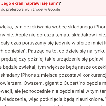
 Jego ekran naprawi się sam
"
?
l do preferowanych źródeł w Google
zwleka, tym oczekiwania wobec składanego iPhon
emy nic. Apple nie porusza tematu składaków i ni
 cały czas poruszamy się jedynie w sferze mniej l
doniesień. Patrząc na to, co dzieje się na rynku
prędzej czy później takie urządzenie się pojawi
le będzie zwlekał, tym większe będą nasze oczeki
 składany iPhone z miejsca pozostawi konkurencj
dowierzam. Owszem, gigant z Cupertino będzie m
wacji, ale jednocześnie nie będzie miał w tym t
wiadczenia, więc potknięcia będą nieuniknione.