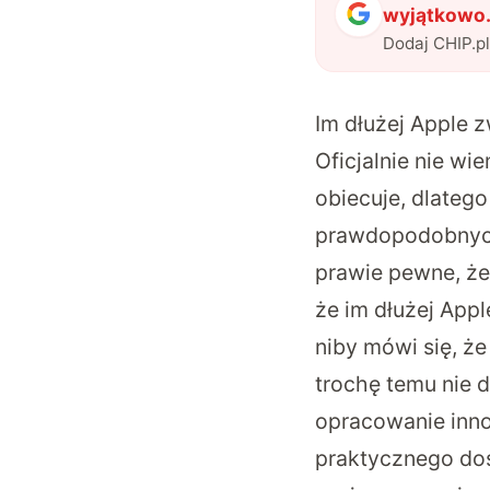
wyjątkowo.
Dodaj CHIP.p
Im dłużej Apple 
Oficjalnie nie wi
obiecuje, dlatego
prawdopodobnych 
prawie pewne, że 
że im dłużej App
niby mówi się, że
trochę temu nie 
opracowanie inno
praktycznego doś