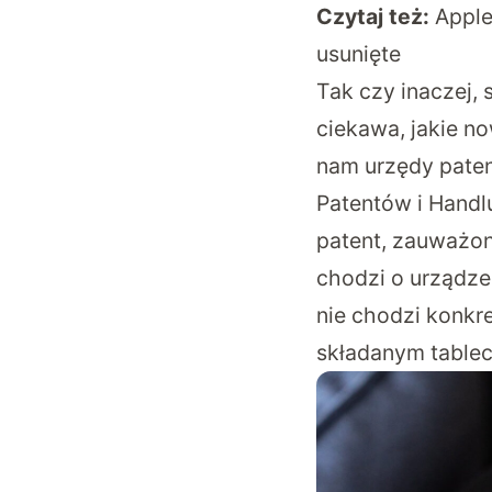
Czytaj też:
Apple
usunięte
Tak czy inaczej,
ciekawa, jakie n
nam urzędy paten
Patentów i Handl
patent, zauważon
chodzi o urządze
nie chodzi konkr
składanym tableci