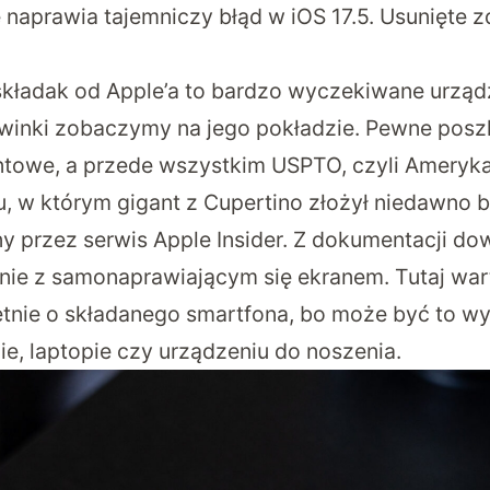
 naprawia tajemniczy błąd w iOS 17.5. Usunięte 
 składak od Apple’a to bardzo wyczekiwane urządz
owinki zobaczymy na jego pokładzie. Pewne posz
towe, a przede wszystkim USPTO, czyli Ameryk
u, w którym gigant z Cupertino złożył niedawno 
y przez serwis
Apple Insider
. Z dokumentacji dow
nie z samonaprawiającym się ekranem. Tutaj war
etnie o składanego smartfona, bo może być to w
e, laptopie czy urządzeniu do noszenia.