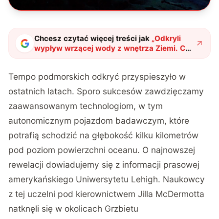
Chcesz czytać więcej treści jak
„
Odkryli
wypływ wrzącej wody z wnętrza Ziemi. Czy
patrzymy na nowe źródło energii?
"
?
Tempo podmorskich odkryć przyspieszyło w
ostatnich latach. Sporo sukcesów zawdzięczamy
zaawansowanym technologiom, w tym
autonomicznym pojazdom badawczym, które
potrafią schodzić na głębokość kilku kilometrów
pod poziom powierzchni oceanu. O najnowszej
rewelacji dowiadujemy się z
informacji prasowej
amerykańskiego Uniwersytetu Lehigh. Naukowcy
z tej uczelni pod kierownictwem Jilla McDermotta
natknęli się w okolicach Grzbietu