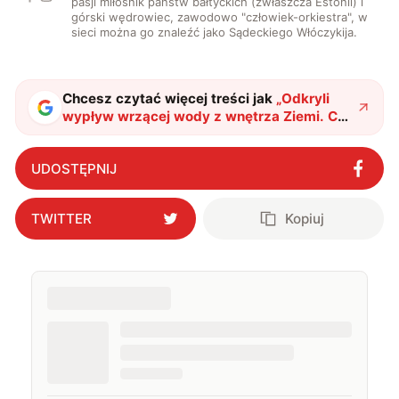
pasji miłośnik państw bałtyckich (zwłaszcza Estonii) i
górski wędrowiec, zawodowo "człowiek-orkiestra", w
sieci można go znaleźć jako Sądeckiego Włóczykija.
Chcesz czytać więcej treści jak
„
Odkryli
wypływ wrzącej wody z wnętrza Ziemi. Czy
patrzymy na nowe źródło energii?
"
?
UDOSTĘPNIJ
TWITTER
Kopiuj