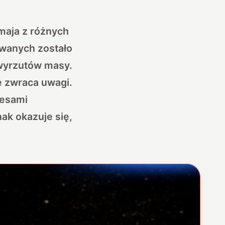
maja z różnych
wanych zostało
 wyrzutów masy.
e zwraca uwagi.
cesami
ak okazuje się,