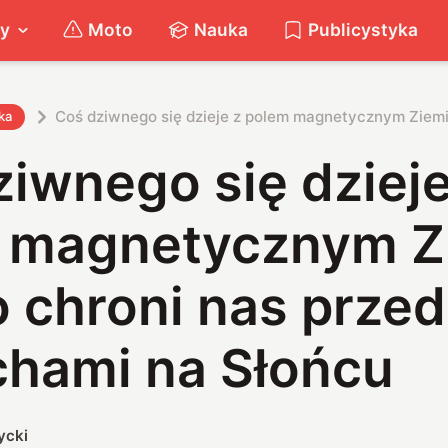
ty
Moto
Nauka
Publicystyka
Coś dziwnego się dzieje z polem magnetycznym Ziemi
ka
iwnego się dzieje
 magnetycznym Z
 chroni nas przed
hami na Słońcu
ycki