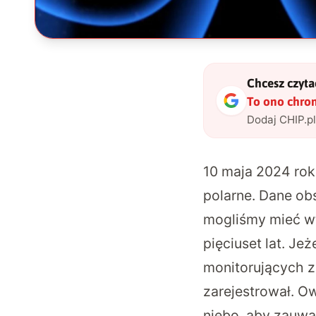
Chcesz czytać
To ono chro
Dodaj CHIP.p
10 maja 2024 rok
polarne. Dane obs
mogliśmy mieć wt
pięciuset lat. Jeż
monitorujących z
zarejestrował. O
niebo, aby zauwa