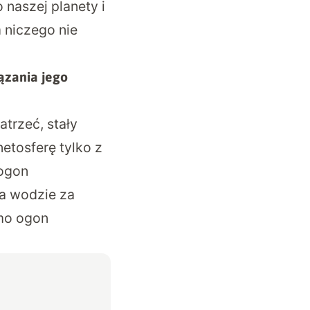
 naszej planety i
 niczego nie
ązania jego
atrzeć, stały
tosferę tylko z
 ogon
na wodzie za
amo ogon