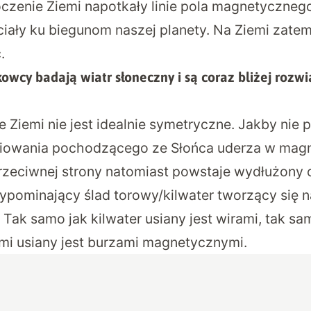
czenie Ziemi napotkały linie pola magnetycznego
ciały ku biegunom naszej planety. Na Ziemi zatem
.
owcy badają wiatr słoneczny i są coraz bliżej rozwi
Ziemi nie jest idealnie symetryczne. Jakby nie p
iowania pochodzącego ze Słońca uderza w magne
 przeciwnej strony natomiast powstaje wydłużony
pominający ślad torowy/kilwater tworzący się 
 Tak samo jak kilwater usiany jest wirami, tak s
i usiany jest burzami magnetycznymi.