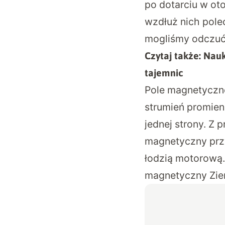
po dotarciu w oto
wzdłuż nich pole
mogliśmy odczuć
Czytaj także:
Nauk
tajemnic
Pole magnetyczne 
strumień promien
jednej strony. Z
magnetyczny przy
łodzią motorową.
magnetyczny Ziem