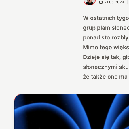
21.05.2024
|
W ostatnich tygo
grup plam słone
ponad sto rozbł
Mimo tego większ
Dzieje się tak, 
słonecznymi skut
że także ono ma 