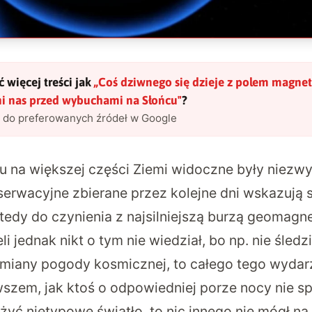
 więcej treści jak
„
Coś dziwnego się dzieje z polem magne
ni nas przed wybuchami na Słońcu
"
?
l do preferowanych źródeł w Google
u na większej części Ziemi widoczne były niezwyk
erwacyjne zbierane przez kolejne dni wskazują si
edy do czynienia z najsilniejszą burzą geomagn
eli jednak nikt o tym nie wiedział, bo np. nie śledz
miany pogody kosmicznej, to całego tego wydar
wszem, jak ktoś o odpowiedniej porze nocy nie s
żyć nietypowe światło, to nic innego nie mógł na