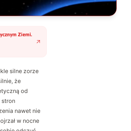
tycznym Ziemi.
le silne zorze
lnie, że
etyczną od
i stron
zenia nawet nie
pojrzał w nocne
 sobie odczuć.