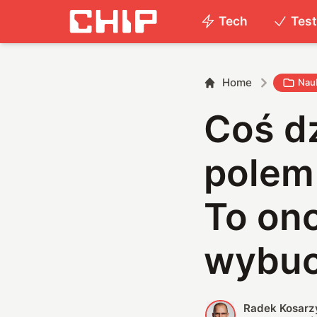
Tech
Tes
Home
Nau
Coś dz
polem
To ono
wybuc
Radek Kosarz
R