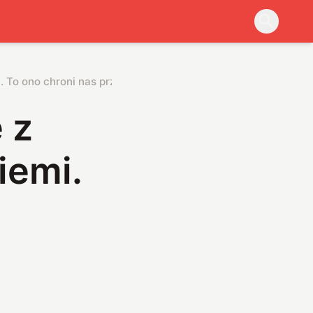
. To ono chroni nas przed wybuchami na Słońcu
 z
iemi.