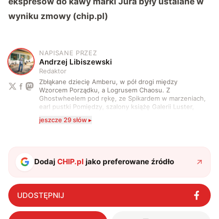
ekspresów do kawy marki Jura były ustalane w
wyniku zmowy (chip.pl)
NAPISANE PRZEZ
A
Andrzej Libiszewski
Redaktor
Zbłąkane dziecię Amberu, w pół drogi między
Wzorcem Porządku, a Logrusem Chaosu. Z
Ghostwheelem pod rękę, ze Spikardem w marzeniach,
earl pustki Pomiędzy, szalony książę Galerii Luster,
karta Tarota nakreślona między wtedy, a teraz. A
jeszcze 29 słów ▸
serio? Pisaniem o szeroko pojętej technice o zajmuję
się od 2017 roku. Poza tym kocham fotografię, książki,
fantastykę i koty. W wolnych chwilach słucham muzyki
i gram w gry :)
Dodaj
CHIP.pl
jako preferowane źródło
UDOSTĘPNIJ