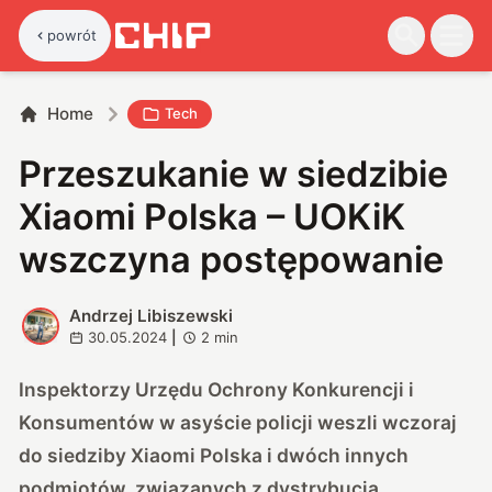
powrót
Home
Tech
Przeszukanie w siedzibie
Xiaomi Polska – UOKiK
wszczyna postępowanie
Andrzej Libiszewski
A
30.05.2024
|
2
min
Inspektorzy Urzędu Ochrony Konkurencji i
Konsumentów w asyście policji weszli wczoraj
do siedziby Xiaomi Polska i dwóch innych
podmiotów, związanych z dystrybucją