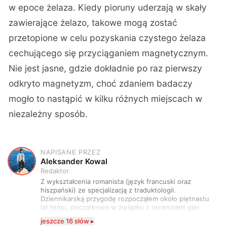
w epoce żelaza. Kiedy pioruny uderzają w skały
zawierające żelazo, takowe mogą zostać
przetopione w celu pozyskania czystego żelaza
cechującego się przyciąganiem magnetycznym.
Nie jest jasne, gdzie dokładnie po raz pierwszy
odkryto magnetyzm, choć zdaniem badaczy
mogło to nastąpić w kilku różnych miejscach w
niezależny sposób.
NAPISANE PRZEZ
A
Aleksander Kowal
Redaktor
Z wykształcenia romanista (język francuski oraz
hiszpański) ze specjalizacją z traduktologii.
Dziennikarską przygodę rozpocząłem około piętnastu
lat temu, początkowo w związku z recenzjami gier
komputerowych i filmów. Obecnie publikuję
jeszcze 16 słów ▸
zdecydowanie częściej na tematy związane z nauką