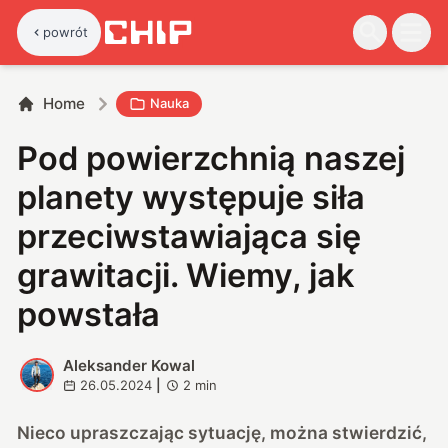
powrót
Home
Nauka
Pod powierzchnią naszej
planety występuje siła
przeciwstawiająca się
grawitacji. Wiemy, jak
powstała
Aleksander Kowal
A
26.05.2024
|
2
min
Nieco upraszczając sytuację, można stwierdzić,