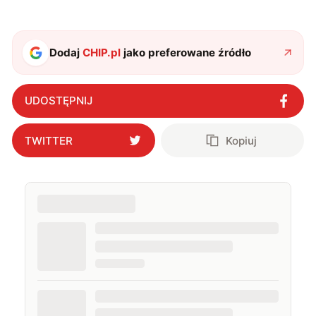
oraz technologią. W wolnym czasie uwielbiam
podróżować, śledzić kinowe i książkowe nowości, a
także uprawiać oraz oglądać sport.
Dodaj
CHIP.pl
jako preferowane źródło
UDOSTĘPNIJ
TWITTER
Kopiuj