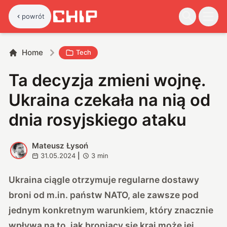
powrót
Home
Tech
Ta decyzja zmieni wojnę.
Ukraina czekała na nią od
dnia rosyjskiego ataku
Mateusz Łysoń
M
31.05.2024
|
3
min
Ukraina ciągle otrzymuje regularne dostawy
broni od m.in. państw NATO, ale zawsze pod
jednym konkretnym warunkiem, który znacznie
wpływa na to, jak broniący się kraj może jej