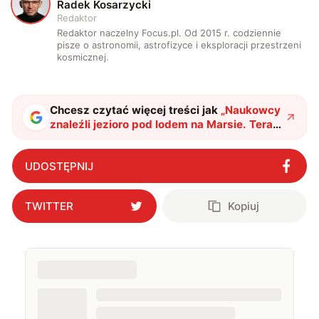
R
Radek Kosarzycki
Redaktor
Redaktor naczelny Focus.pl. Od 2015 r. codziennie
pisze o astronomii, astrofizyce i eksploracji przestrzeni
kosmicznej.
Chcesz czytać więcej treści jak
„
Naukowcy
znaleźli jezioro pod lodem na Marsie. Teraz
pojawił się pewien problem
"
?
UDOSTĘPNIJ
TWITTER
Kopiuj