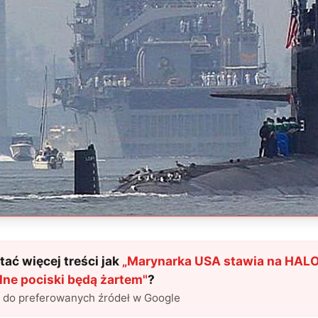
ać więcej treści jak
„
Marynarka USA stawia na HALO. 
lne pociski będą żartem
"
?
l do preferowanych źródeł w Google