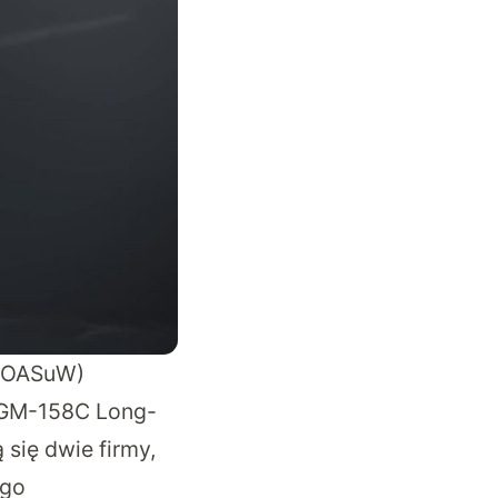
 (OASuW)
 AGM-158C Long-
się dwie firmy,
ego