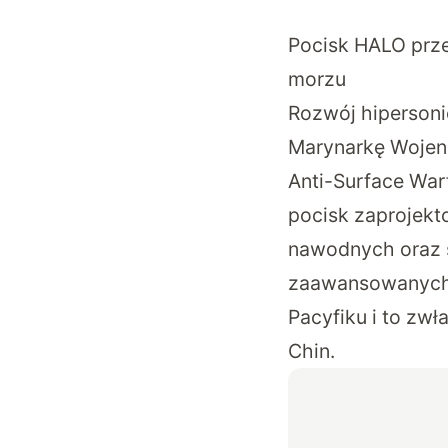
Pocisk HALO prze
morzu
Rozwój hiperson
Marynarkę Wojen
Anti-Surface War
pocisk zaprojekt
nawodnych oraz 
zaawansowanych z
Pacyfiku i to zw
Chin.