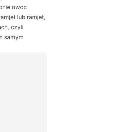
bnie owoc
mjet lub ramjet,
ch, czyli
tym samym