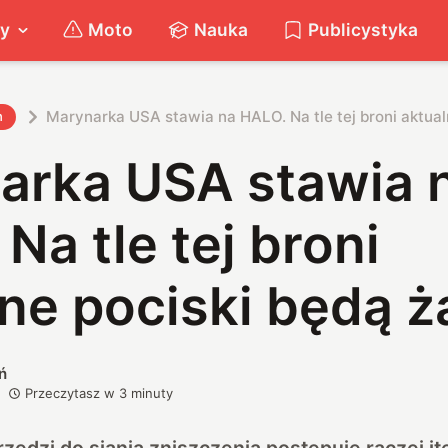
ty
Moto
Nauka
Publicystyka
Marynarka USA stawia na HALO. Na tle tej broni aktual
h
arka USA stawia 
Na tle tej broni
ne pociski będą 
ń
Przeczytasz w
3
minuty
zędzi do siania zniszczenia postępuje raczej ite