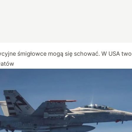
ycyjne śmigłowce mogą się schować. W USA twor
łatów