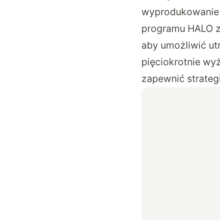
wyprodukowanie 
programu HALO zr
aby umożliwić ut
pięciokrotnie wy
zapewnić strateg