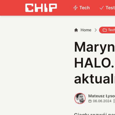
Tech
Tes
Home
Tec
Maryn
HALO. 
aktual
Mateusz Łyso
M
06.06.2024
|
Ciągły rozwój nar