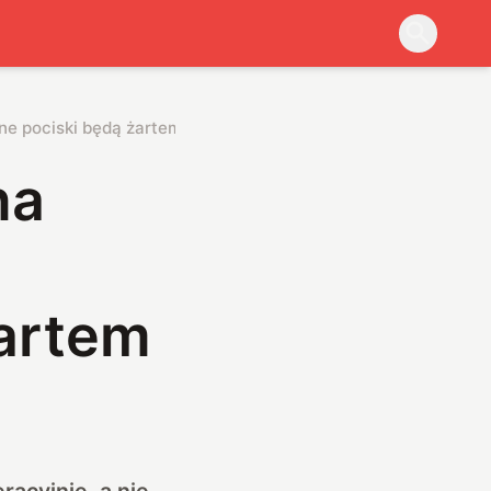
ne pociski będą żartem
na
żartem
racyjnie, a nie