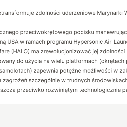
transformuje zdolności uderzeniowe Marynarki 
icznego przeciwokrętowego pocisku manewrując
ną USA w ramach programu Hypersonic Air-Laun
fare (HALO) ma zrewolucjonizować jej zdolności
owany do użycia na wielu platformach (okrętach
samolotach) zapewnia potężne możliwości w zak
agrożeń szczególnie w trudnych środowiskach, 
łaszcza przeciwko rozwiniętym technologicznie 