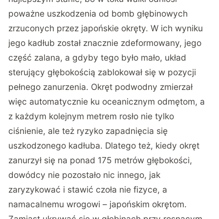
poważne uszkodzenia od bomb głębinowych
zrzuconych przez japońskie okręty. W ich wyniku
jego kadłub został znacznie zdeformowany, jego
część zalana, a gdyby tego było mało, układ
sterujący głębokością zablokował się w pozycji
pełnego zanurzenia. Okręt podwodny zmierzał
więc automatycznie ku oceanicznym odmętom, a
z każdym kolejnym metrem rosło nie tylko
ciśnienie, ale też ryzyko zapadnięcia się
uszkodzonego kadłuba. Dlatego też, kiedy okręt
zanurzył się na ponad 175 metrów głębokości,
dowódcy nie pozostało nic innego, jak
zaryzykować i stawić czoła nie fizyce, a
namacalnemu wrogowi – japońskim okrętom.
Zamiast ukrywać się w głębinach przy rosnącym