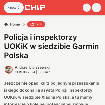
powrót
Home
Tech
Policja i inspektorzy
UOKiK w siedzibie Garmin
Polska
Andrzej Libiszewski
A
19.06.2024
|
2
min
Jeszcze nie opadł kurz po jednym przeszukaniu,
jakiego dokonali a asystą Policji inspektorzy
UOKiK w siedzibie Xiaomi Polska, a tu mamy
informację o kolejnej potencjalnej zmowie