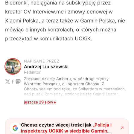
Biedronki
,
naciągania na subskrypcję przez
kreator CV Interview.me
i zmowy cenowej w
Xiaomi Polska
, a teraz także w Garmin Polska, nie
mówiąc o innych kontrolach, o których można
przeczytać w
komunikatach UOKiK
.
NAPISANE PRZEZ
A
Andrzej Libiszewski
Redaktor
Zbłąkane dziecię Amberu, w pół drogi między
Wzorcem Porządku, a Logrusem Chaosu. Z
Ghostwheelem pod rękę, ze Spikardem w marzeniach,
earl pustki Pomiędzy, szalony książę Galerii Luster,
karta Tarota nakreślona między wtedy, a teraz. A
jeszcze 29 słów ▸
serio? Pisaniem o szeroko pojętej technice o zajmuję
się od 2017 roku. Poza tym kocham fotografię, książki,
fantastykę i koty. W wolnych chwilach słucham muzyki
i gram w gry :)
Chcesz czytać więcej treści jak
„
Policja i
inspektorzy UOKiK w siedzibie Garmin