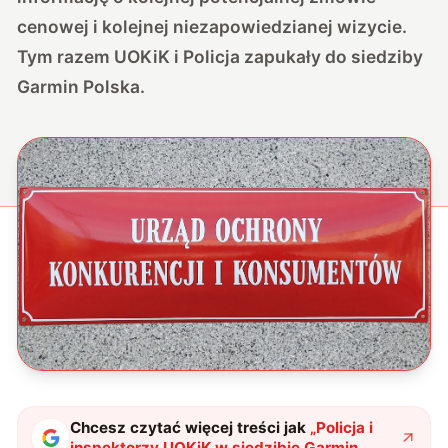
cenowej i kolejnej niezapowiedzianej wizycie.
Tym razem UOKiK i Policja zapukały do siedziby
Garmin Polska.
Chcesz czytać więcej treści jak
„
Policja i
inspektorzy UOKiK w siedzibie Garmin