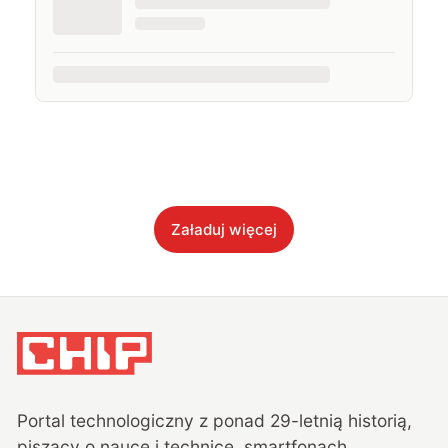
Załaduj więcej
Portal technologiczny z ponad
29
-letnią historią,
piszący o nauce i technice, smartfonach,