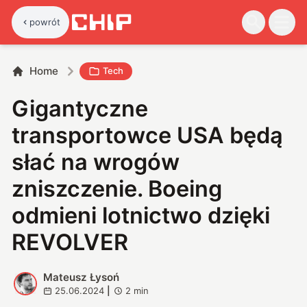
powrót
Home
Tech
Gigantyczne
transportowce USA będą
słać na wrogów
zniszczenie. Boeing
odmieni lotnictwo dzięki
REVOLVER
Mateusz Łysoń
M
25.06.2024
|
2
min