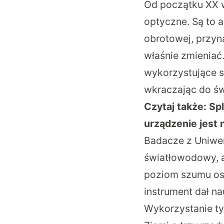
Od początku XX w
optyczne. Są to a
obrotowej, przyna
właśnie zmieniać
wykorzystujące s
wkraczając do ś
Czytaj także:
Sp
urządzenie jest 
Badacze z Uniwer
światłowodowy, a
poziom szumu osią
instrument dał n
Wykorzystanie ty