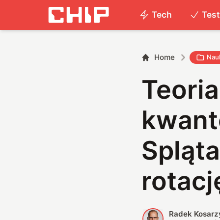
Tech
Tes
Home
Nau
Teoria
kwanto
Spląta
rotacj
Radek Kosarz
R