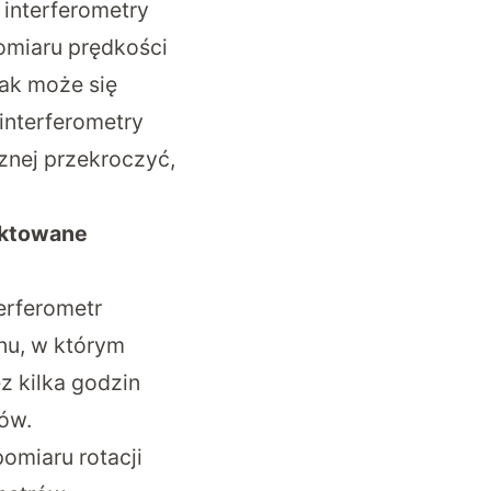
interferometry
pomiaru prędkości
nak może się
interferometry
znej przekroczyć,
ektowane
erferometr
nu, w którym
z kilka godzin
ów.
omiaru rotacji