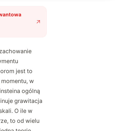
 kwantowa
 zachowanie
ymentu
orom jest to
o momentu, w
nsteina ogólną
nuje grawitacja
ali. O ile w
ze, to od wielu
jedną teorię