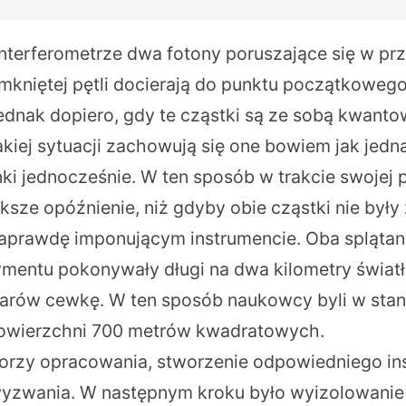
nterferometrze dwa fotony poruszające się w pr
mkniętej pętli docierają do punktu początkoweg
ednak dopiero, gdy te cząstki są ze sobą kwantow
akiej sytuacji zachowują się one bowiem jak jedn
unki jednocześnie. W ten sposób w trakcie swojej
sze opóźnienie, niż gdyby obie cząstki nie były 
aprawdę imponującym instrumencie. Oba splątan
ymentu pokonywały długi na dwa kilometry świat
arów cewkę. W ten sposób naukowcy byli w stan
powierzchni 700 metrów kwadratowych.
orzy opracowania, stworzenie odpowiedniego in
wyzwania. W następnym kroku było wyizolowanie