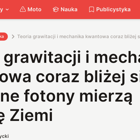
ty
Moto
Nauka
Publicystyka
Teoria grawitacji i mechanika kwantowa coraz bliżej s
ka
 grawitacji i mec
wa coraz bliżej s
ne fotony mierzą
ę Ziemi
ycki