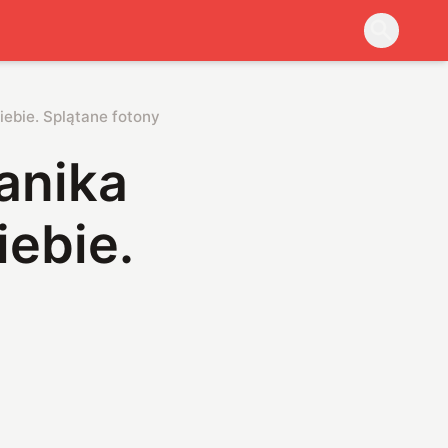
iebie. Splątane fotony mierzą rotację Ziemi
hanika
iebie.