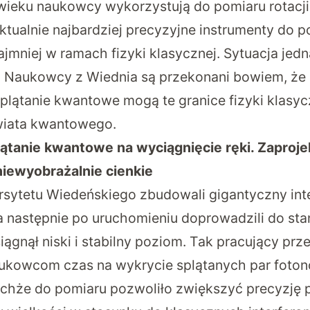
ieku naukowcy wykorzystują do pomiaru rotacji 
ktualnie najbardziej precyzyjne instrumenty do 
jmniej w ramach fizyki klasycznej. Sytuacja jed
. Naukowcy z Wiednia są przekonani bowiem, że 
plątanie kwantowe mogą te granice fizyki klasyc
wiata kwantowego.
lątanie kwantowe na wyciągnięcie ręki. Zaproj
niewyobrażalnie cienkie
sytetu Wiedeńskiego zbudowali gigantyczny int
 następnie po uruchomieniu doprowadzili do sta
gnął niski i stabilny poziom. Tak pracujący prze
aukowcom czas na wykrycie splątanych par foton
chże do pomiaru pozwoliło zwiększyć precyzję p