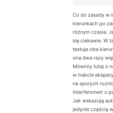
Co do zasady w i
kierunkach po za
różnym czasie. J
się ciekawie. W t
testuje oba kier
ona dwa razy więk
Mówimy tutaj o n
w trakcie eksper
na sporych rozmi
interferometr o 
Jak wskazują aut
jedynie częścią 