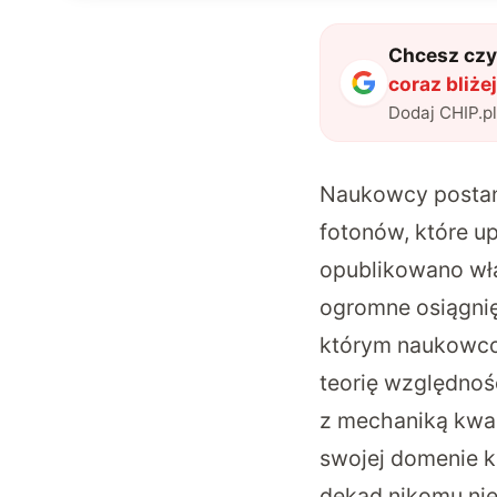
Chcesz czyt
coraz bliże
Dodaj CHIP.p
Naukowcy postan
fotonów, które u
opublikowano wła
ogromne osiągni
którym naukowcom
teorię względnoś
z mechaniką kwant
swojej domenie ka
dekad nikomu nie 