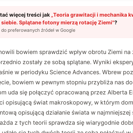
ać więcej treści jak
„
Teoria grawitacji i mechanika
j siebie. Splątane fotony mierzą rotację Ziemi
"
?
l do preferowanych źródeł w Google
owili bowiem sprawdzić wpływ obrotu Ziemi na
przednio zostały ze sobą splątane.
Wyniki eksper
śnie w periodyku Science Advances. Wbrew poz
ęcie, bowiem w pewnym stopniu przybliża nas d
 uda się połączyć opracowaną przez Alberta Ei
ci opisującą świat makroskopowy, w którym domi
ową opisującą działanie świata w najmniejszej sk
żda z tych teorii sprawdza się wiarygodnie dobr
udało się tych dwóch teorii ze sobą połąćzyć w 