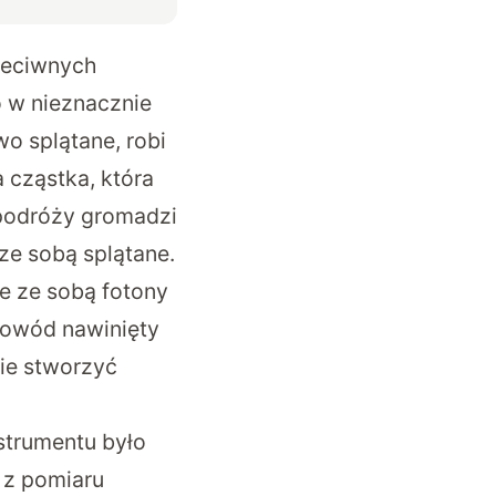
zeciwnych
o w nieznacznie
o splątane, robi
a cząstka, która
 podróży gromadzi
ze sobą splątane.
e ze sobą fotony
łowód nawinięty
ie stworzyć
strumentu było
 z pomiaru