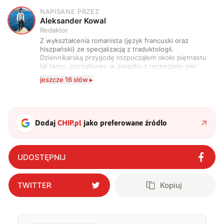
NAPISANE PRZEZ
A
Aleksander Kowal
Redaktor
Z wykształcenia romanista (język francuski oraz
hiszpański) ze specjalizacją z traduktologii.
Dziennikarską przygodę rozpocząłem około piętnastu
lat temu, początkowo w związku z recenzjami gier
komputerowych i filmów. Obecnie publikuję
jeszcze 16 słów ▸
zdecydowanie częściej na tematy związane z nauką
oraz technologią. W wolnym czasie uwielbiam
podróżować, śledzić kinowe i książkowe nowości, a
także uprawiać oraz oglądać sport.
Dodaj
CHIP.pl
jako preferowane źródło
UDOSTĘPNIJ
TWITTER
Kopiuj