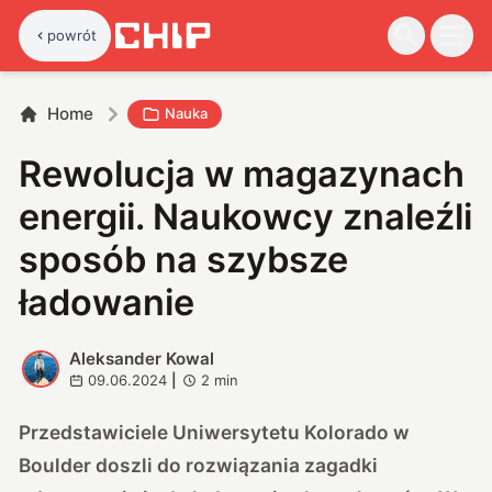
powrót
Home
Nauka
Rewolucja w magazynach
energii. Naukowcy znaleźli
sposób na szybsze
ładowanie
Aleksander Kowal
A
09.06.2024
|
2
min
Przedstawiciele Uniwersytetu Kolorado w
Boulder doszli do rozwiązania zagadki