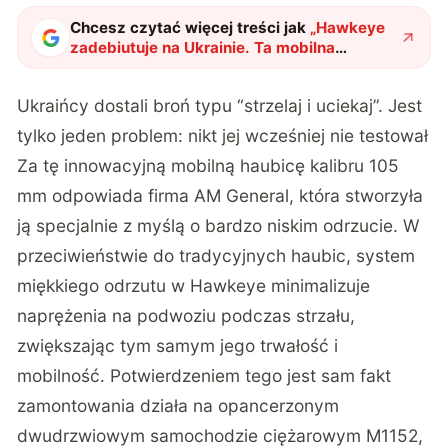
Chcesz czytać więcej treści jak
„
Hawkeye
zadebiutuje na Ukrainie. Ta mobilna
artyleria łączy 105-mm haubicę z podstawą
Humvee
"
?
Ukraińcy dostali broń typu “strzelaj i uciekaj”. Jest
tylko jeden problem: nikt jej wcześniej nie testował
Za tę innowacyjną mobilną haubicę kalibru 105
mm odpowiada firma AM General, która stworzyła
ją specjalnie z myślą o bardzo niskim odrzucie. W
przeciwieństwie do tradycyjnych haubic, system
miękkiego odrzutu w Hawkeye minimalizuje
naprężenia na podwoziu podczas strzału,
zwiększając tym samym jego trwałość i
mobilność. Potwierdzeniem tego jest sam fakt
zamontowania działa na opancerzonym
dwudrzwiowym samochodzie ciężarowym M1152,