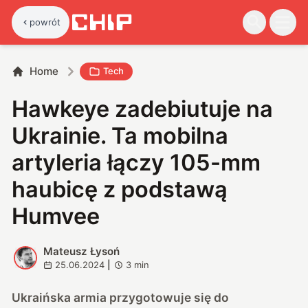
powrót
Home
Tech
Hawkeye zadebiutuje na
Ukrainie. Ta mobilna
artyleria łączy 105-mm
haubicę z podstawą
Humvee
Mateusz Łysoń
M
25.06.2024
|
3
min
Ukraińska armia przygotowuje się do