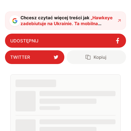
Chcesz czytać więcej treści jak
„
Hawkeye
zadebiutuje na Ukrainie. Ta mobilna
artyleria łączy 105-mm haubicę z podstawą
Humvee
"
?
UDOSTĘPNIJ
TWITTER
Kopiuj