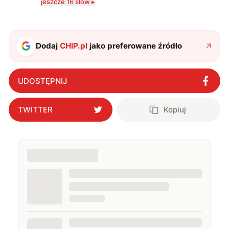
jeszcze 16 słów ▸
zdecydowanie częściej na tematy związane z nauką
oraz technologią. W wolnym czasie uwielbiam
podróżować, śledzić kinowe i książkowe nowości, a
także uprawiać oraz oglądać sport.
Dodaj
CHIP.pl
jako preferowane źródło
UDOSTĘPNIJ
TWITTER
Kopiuj