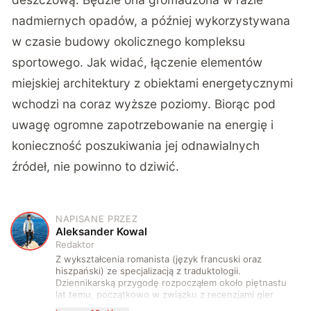
nadmiernych opadów, a później wykorzystywana
w czasie budowy okolicznego kompleksu
sportowego. Jak widać, łączenie elementów
miejskiej architektury z obiektami energetycznymi
wchodzi na coraz wyższe poziomy. Biorąc pod
uwagę ogromne zapotrzebowanie na energię i
konieczność poszukiwania jej odnawialnych
źródeł, nie powinno to dziwić.
NAPISANE PRZEZ
A
Aleksander Kowal
Redaktor
Z wykształcenia romanista (język francuski oraz
hiszpański) ze specjalizacją z traduktologii.
Dziennikarską przygodę rozpocząłem około piętnastu
lat temu, początkowo w związku z recenzjami gier
komputerowych i filmów. Obecnie publikuję