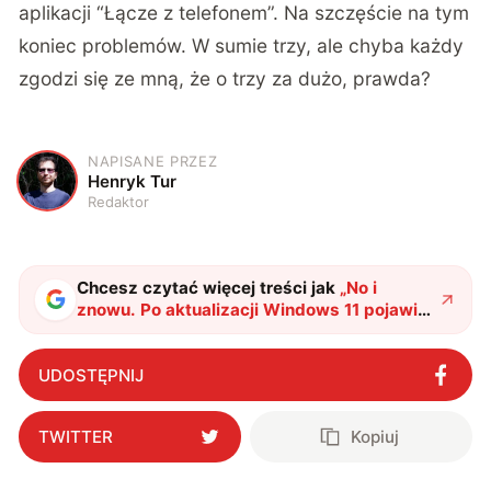
aplikacji “Łącze z telefonem”. Na szczęście na tym
koniec problemów. W sumie trzy, ale chyba każdy
zgodzi się ze mną, że o trzy za dużo, prawda?
NAPISANE PRZEZ
H
Henryk Tur
Redaktor
Chcesz czytać więcej treści jak
„
No i
znowu. Po aktualizacji Windows 11 pojawia
się mnóstwo problemów
"
?
UDOSTĘPNIJ
TWITTER
Kopiuj