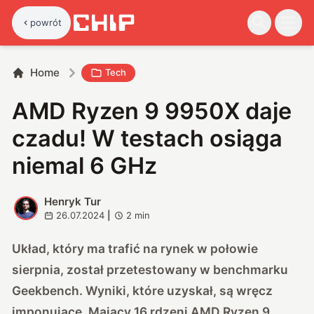
powrót
Home
Tech
AMD Ryzen 9 9950X daje
czadu! W testach osiąga
niemal 6 GHz
Henryk Tur
H
26.07.2024
|
2
min
Układ, który ma trafić na rynek w połowie
sierpnia, został przetestowany w benchmarku
Geekbench. Wyniki, które uzyskał, są wręcz
imponujące. Mający 16 rdzeni AMD Ryzen 9