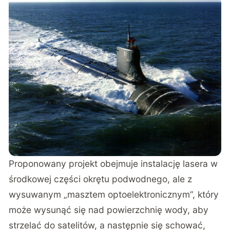
Proponowany projekt obejmuje instalację lasera w
środkowej części okrętu podwodnego, ale z
wysuwanym „masztem optoelektronicznym”, który
może wysunąć się nad powierzchnię wody, aby
strzelać do satelitów, a następnie się schować,