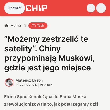
powrót
Home
Tech
“Możemy zestrzelić te
satelity”. Chiny
przypominają Muskowi,
gdzie jest jego miejsce
Mateusz Łysoń
M
22.07.2024
|
3
min
Firma SpaceX należąca do Elona Muska
zrewolucjonizowała to, jak postrzegamy dziś