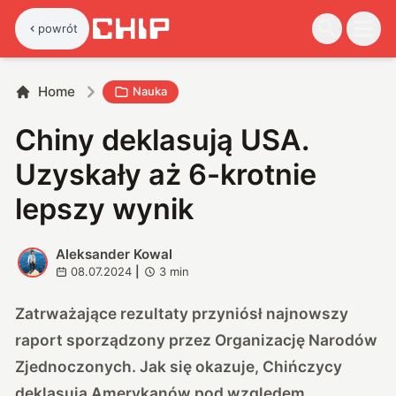
powrót
Home
Nauka
Chiny deklasują USA.
Uzyskały aż 6-krotnie
lepszy wynik
Aleksander Kowal
A
08.07.2024
|
3
min
Zatrważające rezultaty przyniósł najnowszy
raport sporządzony przez Organizację Narodów
Zjednoczonych. Jak się okazuje, Chińczycy
deklasują Amerykanów pod względem