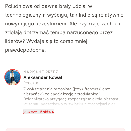
Południowa od dawna brały udział w
technologicznym wyścigu, tak Indie są relatywnie
nowym jego uczestnikiem. Ale czy kraje zachodu
zdołają dotrzymać tempa narzuconego przez
liderów? Wydaje się to coraz mniej
prawdopodobne.
NAPISANE PRZEZ
A
Aleksander Kowal
Redaktor
Z wykształcenia romanista (język francuski oraz
hiszpański) ze specjalizacją z traduktologii.
Dziennikarską przygodę rozpocząłem około piętnastu
lat temu, początkowo w związku z recenzjami gier
komputerowych i filmów. Obecnie publikuję
jeszcze 16 słów ▸
zdecydowanie częściej na tematy związane z nauką
oraz technologią. W wolnym czasie uwielbiam
podróżować, śledzić kinowe i książkowe nowości, a
także uprawiać oraz oglądać sport.