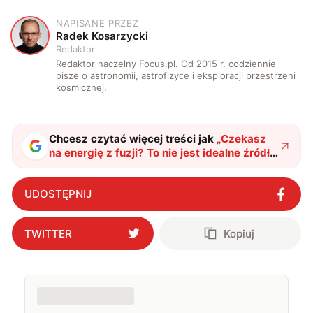
NAPISANE PRZEZ
R
Radek Kosarzycki
Redaktor
Redaktor naczelny Focus.pl. Od 2015 r. codziennie
pisze o astronomii, astrofizyce i eksploracji przestrzeni
kosmicznej.
Chcesz czytać więcej treści jak
„
Czekasz
na energię z fuzji? To nie jest idealne źródło
energii
"
?
UDOSTĘPNIJ
TWITTER
Kopiuj