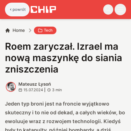
powrót
Home
Tech
Roem zaryczał. Izrael ma
nową maszynkę do siania
zniszczenia
Mateusz Łysoń
M
15.07.2024
|
3
min
Jeden typ broni jest na froncie wyjątkowo
skuteczny i to nie od dekad, a całych wieków, bo
ewoluuje wraz z rozwojem technologii. Kiedyś
były to katapulty, później bombardy, a dziś