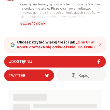
Zajmuję się tematyką nowych technologii i ich wpływu
na codzienne życie. Piszę o cyfrowej kulturze,
innowacjach oraz trendach zmieniających sposób, w
jaki pracujemy i komunikujemy się ze sobą.
Szczególnie interesuje mnie relacja między rozwojem
jeszcze 15 słów ▸
technologii a współczesną popkulturą. W wolnych
chwilach zakopuję się w książkach i komiksach —
najczęściej w fantastyce i wuxia.
Chcesz czytać więcej treści jak
„
One UI w
końcu doczeka się odświeżenia. Co szykuje
Samsung?
"
?
UDOSTĘPNIJ
TWITTER
Kopiuj