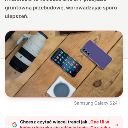
gruntowną przebudowę, wprowadzając sporo
ulepszeń.
Samsung Galaxy S24+
Chcesz czytać więcej treści jak
„
One UI w
końcu doczeka się odświeżenia. Co szykuje