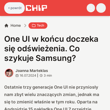
powrót
Home
Tech
One UI w końcu doczeka
się odświeżenia. Co
szykuje Samsung?
Joanna Marteklas
J
16.07.2024
|
3
min
Ostatnie trzy generacje One UI nie przyniosły
nam zbyt wielu znaczących zmian, jednak ma
się to zmienić właśnie w tym roku. Oparta na
Androidzie 15 nakładka One UI 7 przejdzie