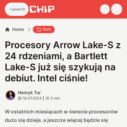
powrót
Home
Tech
Procesory Arrow Lake-S z
24 rdzeniami, a Bartlett
Lake-S już się szykują na
debiut. Intel ciśnie!
Henryk Tur
H
16.07.2024
|
3
min
W ostatnich miesiącach w świecie procesorów
dużo się dzieje, a jeszcze więcej będzie się