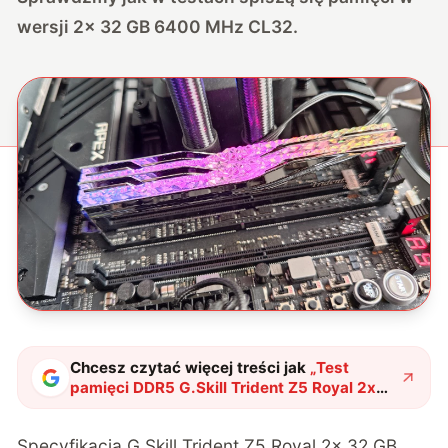
wersji 2x 32 GB 6400 MHz CL32.
Chcesz czytać więcej treści jak
„
Test
pamięci DDR5 G.Skill Trident Z5 Royal 2x
32 GB 6400 MHz CL32
"
?
Specyfikacja G.Skill Trident Z5 Royal 2x 32 GB