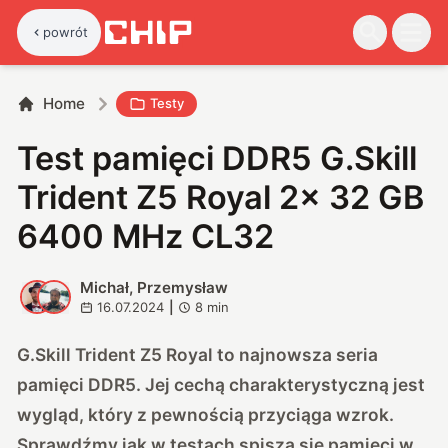
powrót
Home
Testy
Test pamięci DDR5 G.Skill
Trident Z5 Royal 2x 32 GB
6400 MHz CL32
Michał, Przemysław
M
P
16.07.2024
|
8
min
G.Skill Trident Z5 Royal to najnowsza seria
pamięci DDR5. Jej cechą charakterystyczną jest
wygląd, który z pewnością przyciąga wzrok.
Sprawdźmy jak w testach spiszą się pamięci w