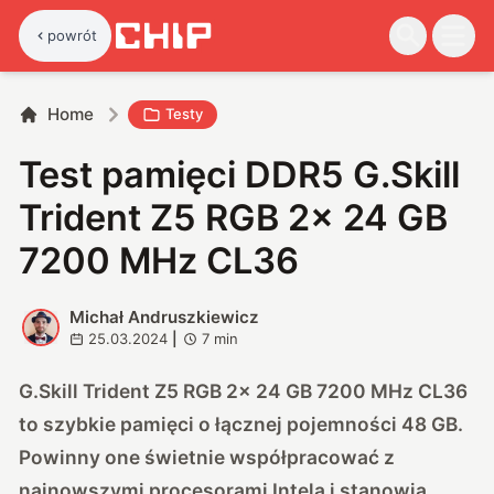
powrót
Home
Testy
Test pamięci DDR5 G.Skill
Trident Z5 RGB 2x 24 GB
7200 MHz CL36
Michał Andruszkiewicz
M
25.03.2024
|
7
min
G.Skill Trident Z5 RGB 2x 24 GB 7200 MHz CL36
to szybkie pamięci o łącznej pojemności 48 GB.
Powinny one świetnie współpracować z
najnowszymi procesorami Intela i stanowią