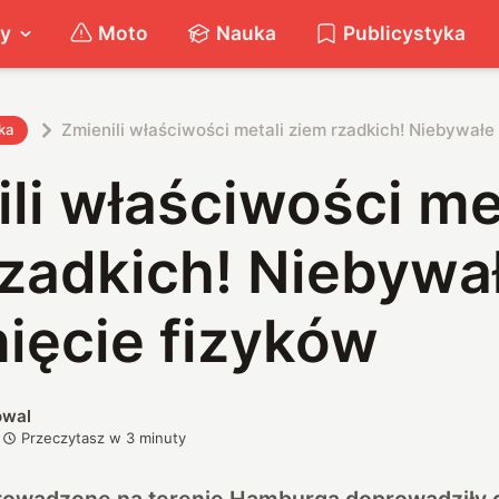
ty
Moto
Nauka
Publicystyka
Zmienili właściwości metali ziem rzadkich! Niebywałe
ka
li właściwości me
rzadkich! Niebywa
ięcie fizyków
owal
Przeczytasz w
3
minuty
owadzone na terenie Hamburga doprowadziły 