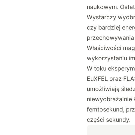
naukowym. Ostat
Wystarczy wyobra
czy bardziej en
przechowywania i
Właściwości magn
wykorzystaniu i
W toku eksperyme
EuXFEL oraz FLAS
umożliwiają śled
niewyobrażalnie 
femtosekund, prz
części sekundy.