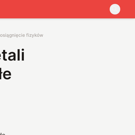
 osiągnięcie fizyków
tali
łe
do