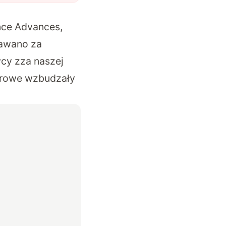
nce Advances,
nawano za
cy zza naszej
serowe wzbudzały