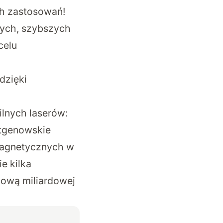
h zastosowań!
zych, szybszych
celu
dzięki
lnych laserów:
ntgenowskie
magnetycznych w
e kilka
nową miliardowej