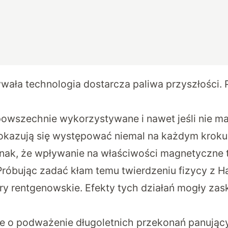
wała technologia dostarcza paliwa przyszłości. 
powszechnie wykorzystywane i nawet jeśli nie m
okazują się występować niemal na każdym kroku.
nak, że wpływanie na właściwości magnetyczne t
 Próbując zadać kłam temu twierdzeniu fizycy z 
ery rentgenowskie. Efekty tych działań mogły za
ie o podważenie długoletnich przekonań panują