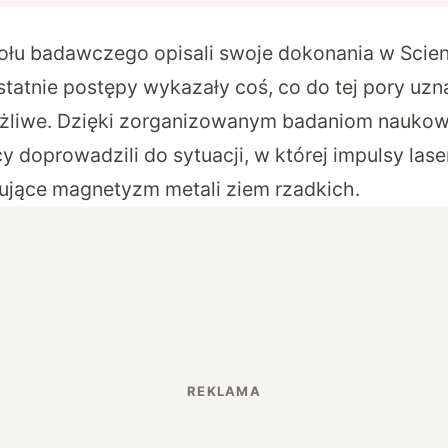
ołu badawczego opisali swoje dokonania w Scie
ostatnie postępy wykazały coś, co do tej pory uz
ożliwe. Dzięki zorganizowanym badaniom naukow
cy doprowadzili do sytuacji, w której impulsy la
ujące magnetyzm metali ziem rzadkich.