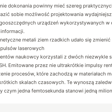
nie dokonania powinny mieć szereg praktycznyc
zić sobie możliwość projektowania wydajniejs
ergooszczędnych urządzeń wykorzystywanych w 
nformacji.
etyczne metali ziem rzadkich udało się zmienić 
mpulsów laserowych
ntów naukowcy korzystali z dwóch niezwykle si
H. Emitowane przez nie ultrakrótkie impulsy re
zenie procesów, które zachodzą w materiałach 
krótkich skalach czasowych. Te wynoszą zaledwi
y czym jedna femtosekunda stanowi jedną milio