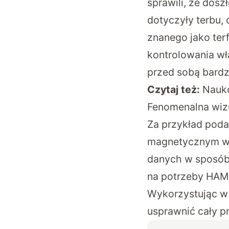
sprawili, że dos
dotyczyły terbu,
znanego jako ter
kontrolowania wł
przed sobą bardz
Czytaj też:
Nauko
Fenomenalna wizu
Za przykład poda
magnetycznym w
danych w sposób s
na potrzeby HAMR 
Wykorzystując w 
usprawnić cały p