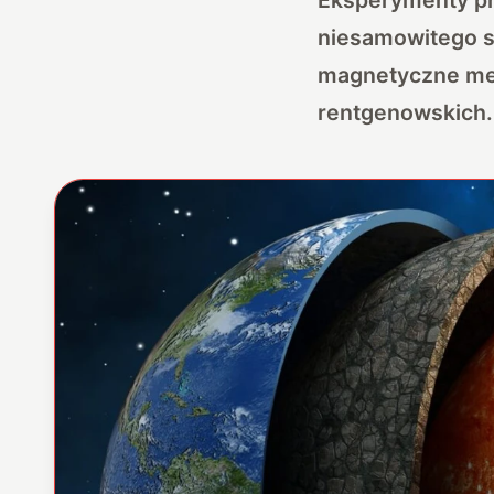
niesamowitego s
magnetyczne met
rentgenowskich.