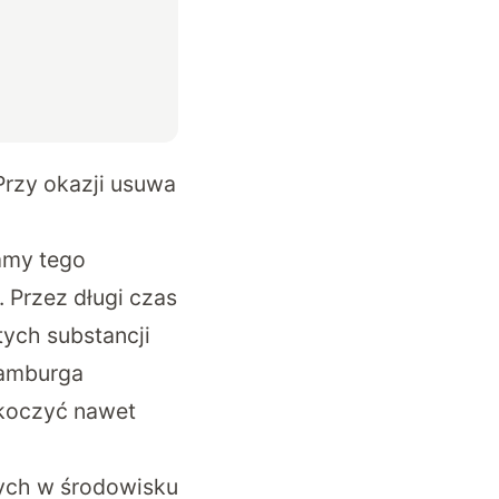
Przy okazji usuwa
amy tego
 Przez długi czas
ych substancji
Hamburga
skoczyć nawet
cych w środowisku