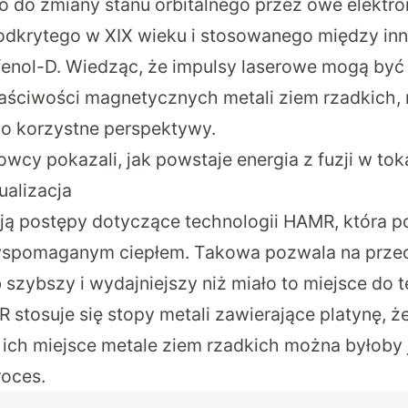
zło do zmiany stanu orbitalnego przez owe elektr
 odkrytego w XIX wieku i stosowanego między inn
fenol-D. Wiedząc, że impulsy laserowe mogą być
aściwości magnetycznych metali ziem rzadkich
o korzystne perspektywy.
wcy pokazali, jak powstaje energia z fuzji w to
alizacja
ją postępy dotyczące technologii HAMR, która po
spomaganym ciepłem. Takowa pozwala na prz
zybszy i wydajniejszy niż miało to miejsce do t
stosuje się stopy metali zawierające platynę, że
ich miejsce metale ziem rzadkich można byłoby 
roces.