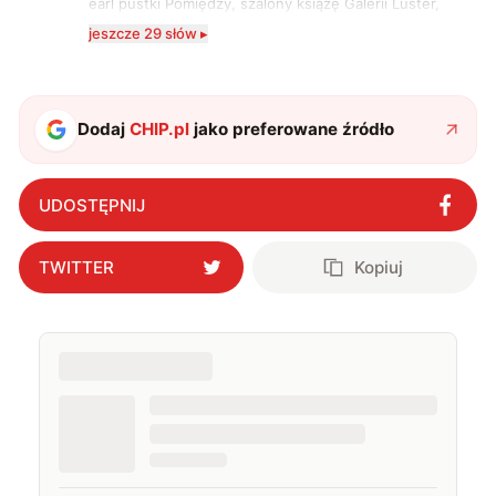
earl pustki Pomiędzy, szalony książę Galerii Luster,
karta Tarota nakreślona między wtedy, a teraz. A
jeszcze 29 słów ▸
serio? Pisaniem o szeroko pojętej technice o zajmuję
się od 2017 roku. Poza tym kocham fotografię, książki,
fantastykę i koty. W wolnych chwilach słucham muzyki
i gram w gry :)
Dodaj
CHIP.pl
jako preferowane źródło
UDOSTĘPNIJ
TWITTER
Kopiuj