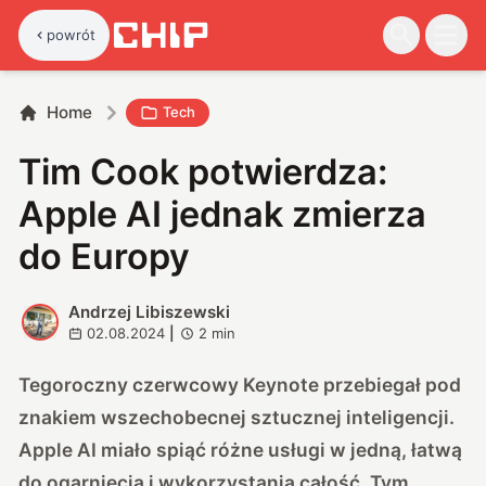
powrót
Home
Tech
Tim Cook potwierdza:
Apple AI jednak zmierza
do Europy
Andrzej Libiszewski
A
02.08.2024
|
2
min
Tegoroczny czerwcowy Keynote przebiegał pod
znakiem wszechobecnej sztucznej inteligencji.
Apple AI miało spiąć różne usługi w jedną, łatwą
do ogarnięcia i wykorzystania całość. Tym