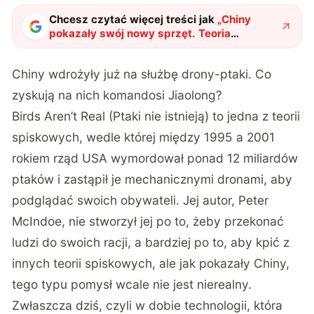
Chcesz czytać więcej treści jak
„
Chiny
pokazały swój nowy sprzęt. Teoria
spiskowa miała wiele wspólnego z
dzisiejszą rzeczywistością
"
?
Chiny wdrożyły już na służbę drony-ptaki. Co
zyskują na nich komandosi Jiaolong?
Birds Aren’t Real (Ptaki nie istnieją) to jedna z teorii
spiskowych, wedle której między 1995 a 2001
rokiem rząd USA wymordował ponad 12 miliardów
ptaków i zastąpił je mechanicznymi dronami, aby
podglądać swoich obywateli. Jej autor, Peter
McIndoe, nie stworzył jej po to, żeby przekonać
ludzi do swoich racji, a bardziej po to, aby kpić z
innych teorii spiskowych, ale jak pokazały Chiny,
tego typu pomysł wcale nie jest nierealny.
Zwłaszcza dziś, czyli w dobie technologii, która