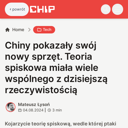
powrót
Home
Tech
Chiny pokazały swój
nowy sprzęt. Teoria
spiskowa miała wiele
wspólnego z dzisiejszą
rzeczywistością
Mateusz Łysoń
M
04.08.2024
|
3
min
Kojarzycie teorię spiskową, wedle której ptaki