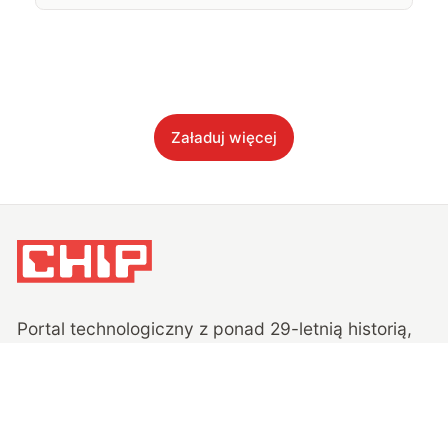
Załaduj więcej
Portal technologiczny z ponad
29
-letnią historią,
piszący o nauce i technice, smartfonach,
motoryzacji, fotografii.
Technologie mamy we krwi!
NA SKRÓTY
NA SKRÓTY