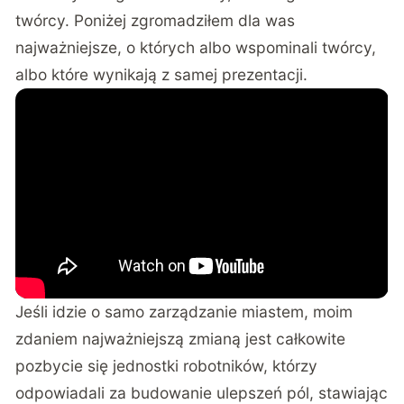
twórcy. Poniżej zgromadziłem dla was
najważniejsze, o których albo wspominali twórcy,
albo które wynikają z samej prezentacji.
Jeśli idzie o samo zarządzanie miastem, moim
zdaniem najważniejszą zmianą jest całkowite
pozbycie się jednostki robotników, którzy
odpowiadali za budowanie ulepszeń pól, stawiając