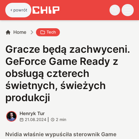
powrót
Home
Tech
Gracze będą zachwyceni.
GeForce Game Ready z
obsługą czterech
świetnych, świeżych
produkcji
Henryk Tur
H
21.08.2024
|
2
min
Nvidia właśnie wypuściła sterownik Game