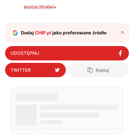
karta Tarota nakreślona między wtedy, a teraz. A
jeszcze 29 słów ▸
serio? Pisaniem o szeroko pojętej technice o zajmuję
się od 2017 roku. Poza tym kocham fotografię, książki,
fantastykę i koty. W wolnych chwilach słucham muzyki
i gram w gry :)
Dodaj
CHIP.pl
jako preferowane źródło
UDOSTĘPNIJ
TWITTER
Kopiuj