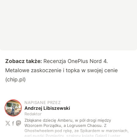
Zobacz także:
Recenzja OnePlus Nord 4.
Metalowe zaskoczenie i topka w swojej cenie
(chip.pl)
NAPISANE PRZEZ
A
Andrzej Libiszewski
Redaktor
Zbłąkane dziecię Amberu, w pół drogi między
Wzorcem Porządku, a Logrusem Chaosu. Z
Ghostwheelem pod rękę, ze Spikardem w marzeniach,
earl pustki Pomiędzy, szalony książę Galerii Luster,