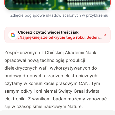
Zdjęcie poglądowe układów scalonych w przybliżeniu
Chcesz czytać więcej treści jak
„
Najpiękniejsze odkrycie tego roku. Jeden z
najszlachetniejszych kamieni poprawi
wydajność baterii. Przemysł już zaciera
Zespół uczonych z Chińskiej Akademii Nauk
ręce
"
?
opracował nową technologię produkcji
dielektrycznych wafli wykorzystywanych do
budowy drobnych urządzeń elektronicznych –
czytamy w
komunikacie prasowym
CAN. Tym
samym odkryli oni niemal Święty Graal świata
elektroniki. Z wynikami badań możemy zapoznać
się w czasopiśmie naukowym Nature.