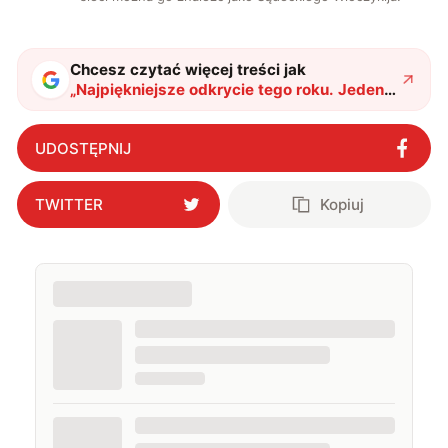
Chcesz czytać więcej treści jak
„
Najpiękniejsze odkrycie tego roku. Jeden z
najszlachetniejszych kamieni poprawi
wydajność baterii. Przemysł już zaciera
UDOSTĘPNIJ
ręce
"
?
TWITTER
Kopiuj