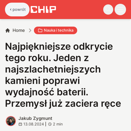
powrót
Home
Nauka i technika
Najpiękniejsze odkrycie
tego roku. Jeden z
najszlachetniejszych
kamieni poprawi
wydajność baterii.
Przemysł już zaciera ręce
Jakub Zygmunt
J
13.08.2024
|
2
min