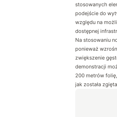
stosowanych ele
podejście do wyt
względu na możli
dostępnej infrast
Na stosowaniu no
ponieważ wzrośni
zwiększenie gęst
demonstracji moż
200 metrów folię
jak została zgięt