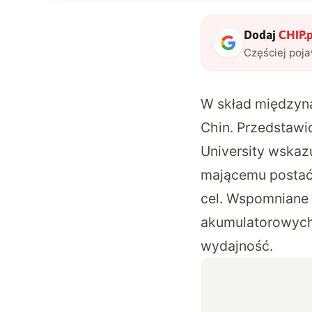
Dodaj
CHIP.p
Częściej poj
W skład międzyn
Chin. Przedstawi
University wskaz
mającemu postać 
cel. Wspomniane 
akumulatorowych 
wydajność.