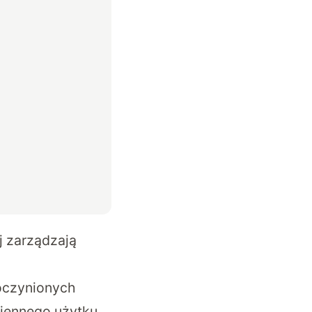
j zarządzają
oczynionych
iennego użytku.