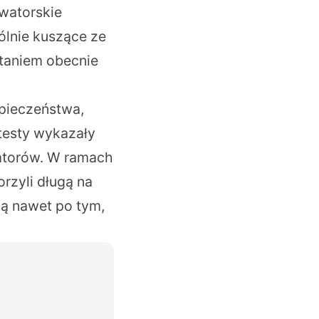
watorskie
ólnie kuszące ze
staniem obecnie
zpieczeństwa,
testy wykazały
latorów. W ramach
rzyli długą na
ą nawet po tym,