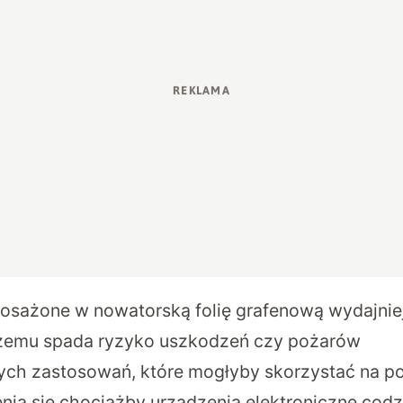
sażone w nowatorską folię grafenową wydajnie
 czemu spada ryzyko uszkodzeń czy pożarów
ych zastosowań, które mogłyby skorzystać na p
ia się chociażby urządzenia elektroniczne codz