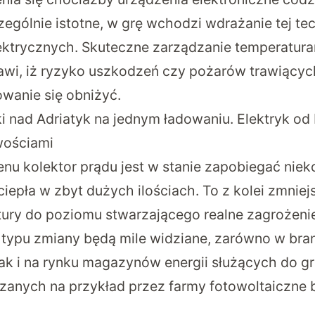
ególnie istotne, w grę wchodzi wdrażanie tej te
ktrycznych. Skuteczne zarządzanie temperatur
rawi, iż ryzyko uszkodzeń czy pożarów trawiących
wanie się obniżyć.
ki nad Adriatyk na jednym ładowaniu. Elektryk od
wościami
nu kolektor prądu jest w stanie zapobiegać nie
iepła w zbyt dużych ilościach. To z kolei zmniej
ury do poziomu stwarzającego realne zagrożeni
typu zmiany będą mile widziane, zarówno w bra
jak i na rynku magazynów energii służących do 
anych na przykład przez farmy fotowoltaiczne 