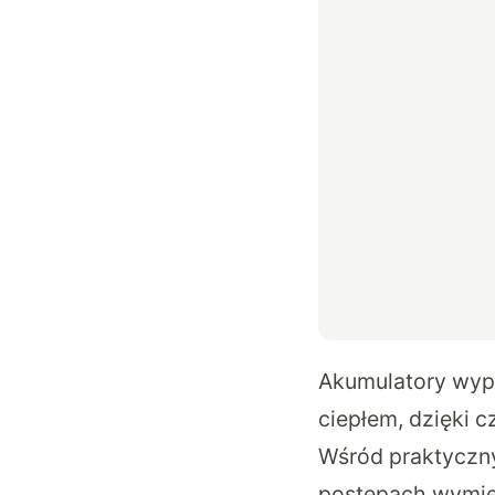
Akumulatory wypo
ciepłem, dzięki
Wśród praktyczn
postępach wymien