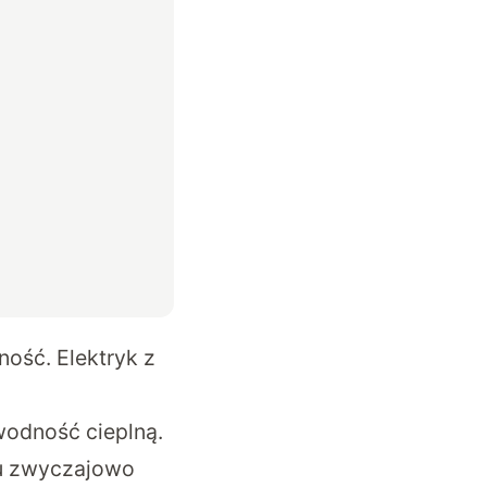
ość. Elektryk z
wodność cieplną.
ku zwyczajowo