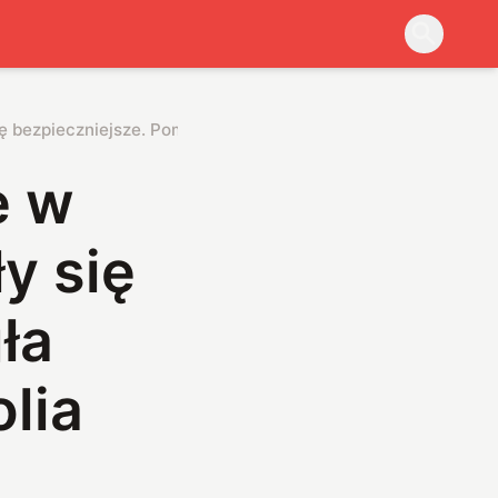
ę bezpieczniejsze. Pomogła wyjątkowo elastyczna folia
e w
y się
ła
lia