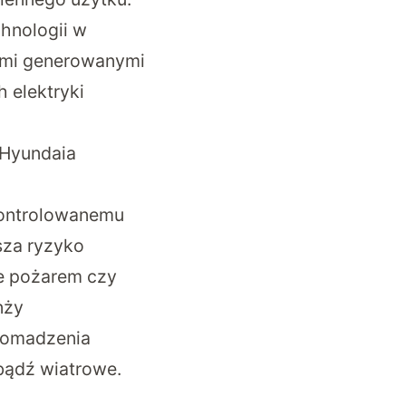
chnologii w
ami generowanymi
 elektryki
 Hyundaia
kontrolowanemu
sza ryzyko
e pożarem czy
nży
gromadzenia
bądź wiatrowe.