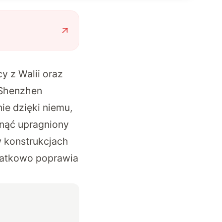
 z Walii oraz
 Shenzhen
ie dzięki niemu,
gnąć upragniony
w konstrukcjach
datkowo poprawia