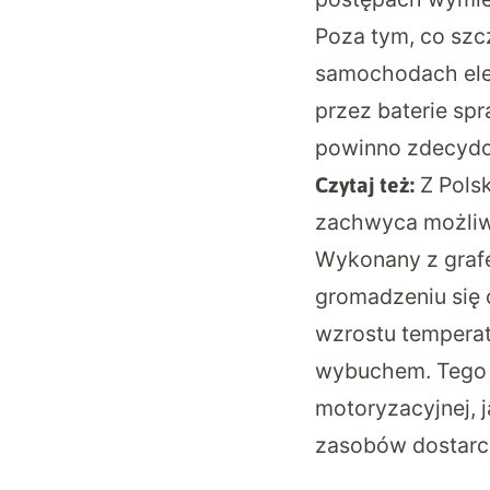
Poza tym, co szcz
samochodach ele
przez baterie sp
powinno zdecydo
Z Pols
Czytaj też:
zachwyca możli
Wykonany z grafe
gromadzeniu się c
wzrostu temperat
wybuchem. Tego 
motoryzacyjnej, 
zasobów dostarcz