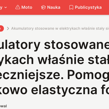
ty
Moto
Nauka
Publicystyka
Akumulatory stosowane w elektrykach właśnie stały si
h
latory stosowan
ykach właśnie stał
eczniejsze. Pomog
owo elastyczna fo
owal