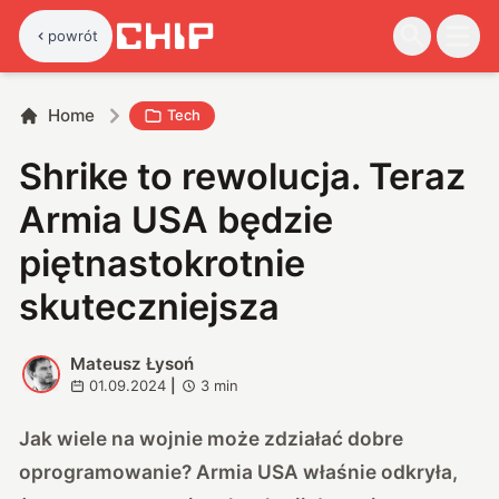
powrót
Home
Tech
Shrike to rewolucja. Teraz
Armia USA będzie
piętnastokrotnie
skuteczniejsza
Mateusz Łysoń
M
01.09.2024
|
3
min
Jak wiele na wojnie może zdziałać dobre
oprogramowanie? Armia USA właśnie odkryła,