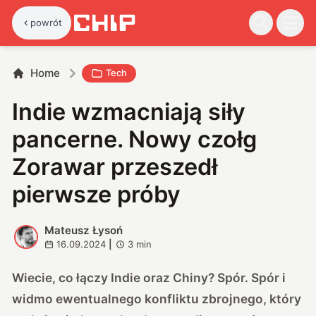
powrót
Home
Tech
Indie wzmacniają siły
pancerne. Nowy czołg
Zorawar przeszedł
pierwsze próby
Mateusz Łysoń
M
16.09.2024
|
3
min
Wiecie, co łączy Indie oraz Chiny? Spór. Spór i
widmo ewentualnego konfliktu zbrojnego, który