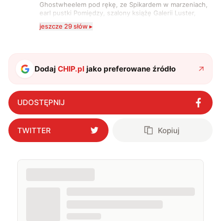
Ghostwheelem pod rękę, ze Spikardem w marzeniach,
earl pustki Pomiędzy, szalony książę Galerii Luster,
karta Tarota nakreślona między wtedy, a teraz. A
jeszcze 29 słów ▸
serio? Pisaniem o szeroko pojętej technice o zajmuję
się od 2017 roku. Poza tym kocham fotografię, książki,
fantastykę i koty. W wolnych chwilach słucham muzyki
i gram w gry :)
Dodaj
CHIP.pl
jako preferowane źródło
UDOSTĘPNIJ
TWITTER
Kopiuj