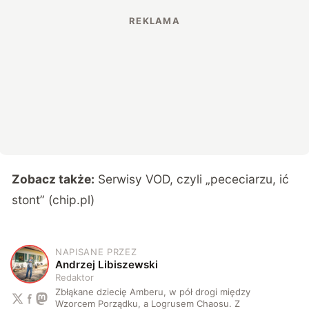
Zobacz także:
Serwisy VOD, czyli „pececiarzu, ić
stont” (chip.pl)
NAPISANE PRZEZ
A
Andrzej Libiszewski
Redaktor
Zbłąkane dziecię Amberu, w pół drogi między
Wzorcem Porządku, a Logrusem Chaosu. Z