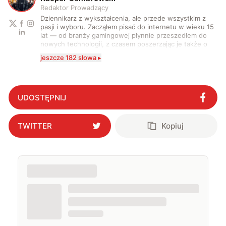
Redaktor Prowadzący
Dziennikarz z wykształcenia, ale przede wszystkim z
pasji i wyboru. Zacząłem pisać do internetu w wieku 15
lat — od branży gamingowej płynnie przeszedłem do
nowych technologii, z czasem poszerzając je także o
motoryzację. Po drodze zacząłem również coraz
jeszcze 182 słowa ▸
częściej stawać przed kamerą i za nią. Na co dzień
zajmuję się tworzeniem i rozwijaniem treści
technologicznych w wielu formach. Piszę artykuły,
recenzje, felietony i scenariusze, nagrywam oraz
montuję materiały wideo, prowadzę wywiady i realizuję
UDOSTĘPNIJ
formaty wideo oraz podcastowe. Równolegle rozwijam
projekty w mediach społecznościowych. Regularnie
relacjonuję najważniejsze targi technologiczne i
TWITTER
Kopiuj
motoryzacyjne na całym świecie, testuję najnowszy
sprzęt oraz samochody, a także pracuję przy
współpracach komercyjnych z markami i uczestniczę w
procesach sprzedażowych oraz projektowych
związanych z mediami i content marketingiem. Od
2020 roku prowadzę również własny podcast. Praca z
mikrofonem i kamerą jest dla mnie naturalnym
przedłużeniem dziennikarstwa — pozwala opowiadać
o świecie nowych technologii, motoryzacji i
współczesnej kultury w bardziej bezpośredni sposób.
Fascynuje mnie technologia w każdej postaci —
szczególnie ta nowoczesna, choć retro sprzęty mają w