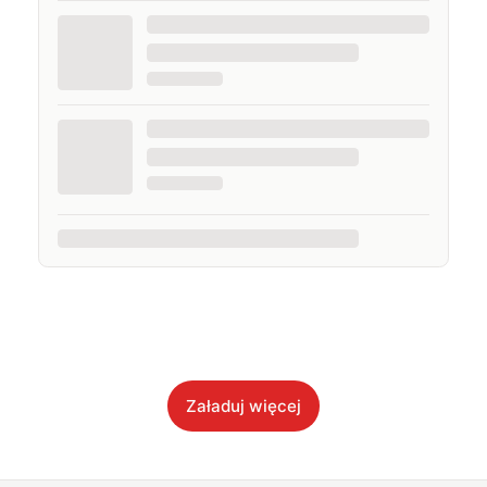
moim sercu specjalne miejsce (transparentne
obudowy zawsze wygrywają). Uwielbiam japońską
(pop)kulturę, katalońską piłkę nożną, sprzęty z
Cupertino, samochody elektryczne (i najlepiej ze stali
nierdzewnej), minimalistyczny design, dystopijny
streetwear i anti-fashion, a muzyka towarzyszy mi całą
dobę. Najlepiej czuję się w studiu nagraniowym, na
planie wideo albo w samolocie.
Załaduj więcej