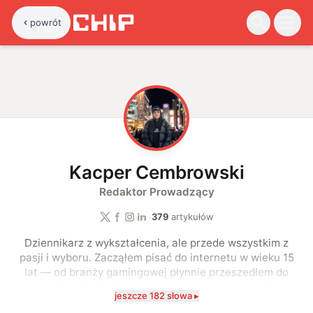
powrót
K
Kacper Cembrowski
Redaktor Prowadzący
·
379
artykułów
Dziennikarz z wykształcenia, ale przede wszystkim z
pasji i wyboru. Zacząłem pisać do internetu w wieku 15
lat — od branży gamingowej płynnie przeszedłem do
nowych technologii, z czasem poszerzając je także o
jeszcze 182 słowa ▸
motoryzację. Po drodze zacząłem również coraz częściej