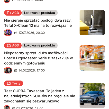
AGD
Lokowanie produktu
Nie cierpię sprzątać podłogi dwa razy.
Tefal X-Clean 12 ma na to rozwiązanie
K
M
17.07.2026, 20:30
AGD
Lokowanie produktu
Niepozorny sprzęt, dużo możliwości.
Bosch ErgoMaster Serie 8 zaskakuje w
codziennym gotowaniu
K
K
14.07.2026, 17:00
Testy
Test CUPRA Tavascan. To jeden z
najładniejszych SUV-ów na prąd, ale nie
zakochałem się bezwarunkowo
K
05.07.2026, 18:00