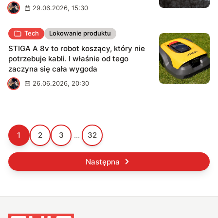
K
29.06.2026, 15:30
Tech
Lokowanie produktu
STIGA A 8v to robot koszący, który nie
potrzebuje kabli. I właśnie od tego
zaczyna się cała wygoda
K
26.06.2026, 20:30
1
2
3
...
32
Następna