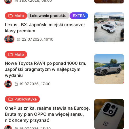
K
28.07.2026, 08:00
Cupertino, samochody elektryczne (i najlepiej ze stali
nierdzewnej), minimalistyczny design, dystopijny
Moto
Lokowanie produktu
EXTRA
streetwear i anti-fashion, a muzyka towarzyszy mi całą
dobę. Najlepiej czuję się w studiu nagraniowym, na
Lexus LBX. Japoński miejski crossover
planie wideo albo w samolocie.
klasy premium
M
K
22.07.2026, 16:10
Moto
Nowa Toyota RAV4 po ponad 1000 km.
Japoński pragmatyzm w najlepszym
wydaniu
K
19.07.2026, 17:00
Publicystyka
OnePlus znika, realme stawia na Europę.
Brutalny plan OPPO ma więcej sensu,
niż chcemy przyznać
K
18.07.2026, 15:30