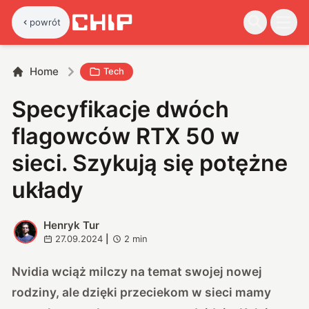
powrót
Home
Tech
Specyfikacje dwóch
flagowców RTX 50 w
sieci. Szykują się potężne
układy
Henryk Tur
H
27.09.2024
|
2
min
Nvidia wciąż milczy na temat swojej nowej
rodziny, ale dzięki przeciekom w sieci mamy