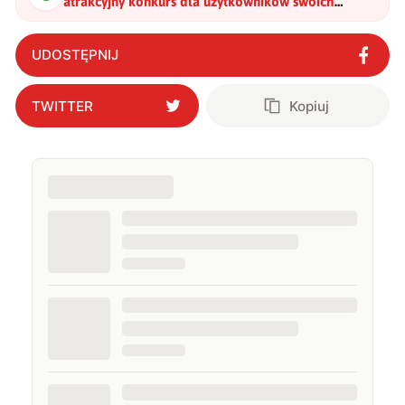
atrakcyjny konkurs dla użytkowników swoich
kart graficznych
"
?
UDOSTĘPNIJ
TWITTER
Kopiuj