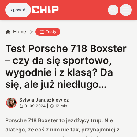
powrót
Home
Testy
Test Porsche 718 Boxster
– czy da się sportowo,
wygodnie i z klasą? Da
się, ale już niedługo…
Sylwia Januszkiewicz
S
01.09.2024
|
12
min
Porsche 718 Boxster to jeżdżący trup. Nie
dlatego, że coś z nim nie tak, przynajmniej z