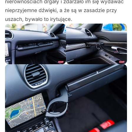
nierównościach drgały i zdarzało im się wydawać
nieprzyjemne dźwięki, a że są w zasadzie przy
uszach, bywało to irytujące.