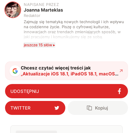
NAPISANE PRZEZ
J
Joanna Marteklas
Redaktor
Zajmuję się tematyką nowych technologii i ich wpływu
na codzienne życie. Piszę o cyfrowej kulturze,
innowacjach oraz trendach zmieniających sposób, w
jaki pracujemy i komunikujemy się ze sobą.
Szczególnie interesuje mnie relacja między rozwojem
jeszcze 15 słów ▸
technologii a współczesną popkulturą. W wolnych
chwilach zakopuję się w książkach i komiksach —
najczęściej w fantastyce i wuxia.
Chcesz czytać więcej treści jak
„
Aktualizacje iOS 18.1, iPadOS 18.1, macOS
15.1 – co nowego od Apple?
"
?
UDOSTĘPNIJ
TWITTER
Kopiuj