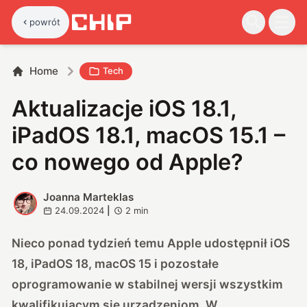
powrót
Home
Tech
Aktualizacje iOS 18.1,
iPadOS 18.1, macOS 15.1 –
co nowego od Apple?
Joanna Marteklas
J
24.09.2024
|
2
min
Nieco ponad tydzień temu Apple udostępnił iOS
18, iPadOS 18, macOS 15 i pozostałe
oprogramowanie w stabilnej wersji wszystkim
kwalifikującym się urządzeniom. W