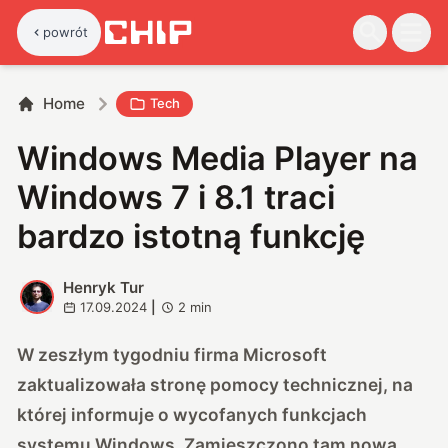
powrót
Home
Tech
Windows Media Player na
Windows 7 i 8.1 traci
bardzo istotną funkcję
Henryk Tur
H
17.09.2024
|
2
min
W zeszłym tygodniu firma Microsoft
zaktualizowała stronę pomocy technicznej, na
której informuje o wycofanych funkcjach
systemu Windows. Zamieszczono tam nową